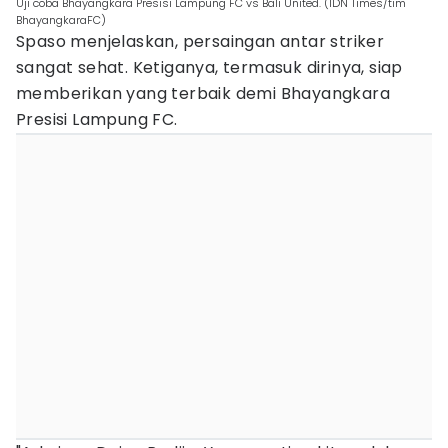
Uji coba Bhayangkara Presisi Lampung FC vs Bali United. (IDN Times/tim
BhayangkaraFC)
Spaso menjelaskan, persaingan antar striker
sangat sehat. Ketiganya, termasuk dirinya, siap
memberikan yang terbaik demi Bhayangkara
Presisi Lampung FC.