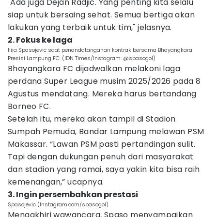
"Ada juga Dejan Radjic. Yang penting kita selalu
siap untuk bersaing sehat. Semua bertiga akan
lakukan yang terbaik untuk tim," jelasnya.
2. Fokus ke laga
Ilija Spasojevic saat penandatanganan kontrak bersama Bhayangkara
Presisi Lampung FC. (IDN Times/Instagram: @spasogol)
Bhayangkara FC dijadwalkan melakoni laga
perdana Super League musim 2025/2026 pada 8
Agustus mendatang. Mereka harus bertandang
Borneo FC.
Setelah itu, mereka akan tampil di Stadion
Sumpah Pemuda, Bandar Lampung melawan PSM
Makassar. “Lawan PSM pasti pertandingan sulit.
Tapi dengan dukungan penuh dari masyarakat
dan stadion yang ramai, saya yakin kita bisa raih
kemenangan,” ucapnya.
3. Ingin persembahkan prestasi
Spasojevic (Instagram.com/spasogol)
Mengakhiri wawancara, Spaso menyampaikan