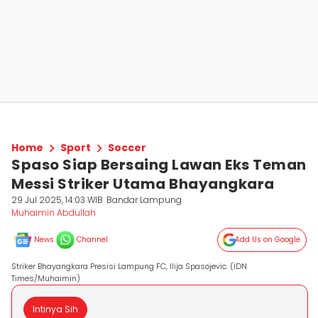
Home
Sport
Soccer
Spaso Siap Bersaing Lawan Eks Teman
Messi Striker Utama Bhayangkara
29 Jul 2025, 14:03 WIB
Bandar Lampung
Muhaimin Abdullah
News
Channel
Add Us on Google
Striker Bhayangkara Presisi Lampung FC, Ilija Spasojevic. (IDN
Times/Muhaimin)
Intinya Sih