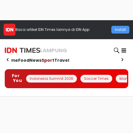
Baca artikel
IDN Times
lainnya di IDN App
Install
LAMPUNG
Home
Food
News
Sport
Travel
For
Indonesia Summit 2026
Soccer Times
Iklanin 
You