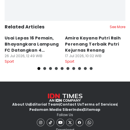
Related Articles
See More
Usai Lepas 16 Pemain,
Amira Kayana Putri Raih
K
Bhayangkara Lampung
Perenang Terbaik Putri
K
FC Datangkan 4
Kejurnas Renang
B
Rekrutan
26 Jul 2026, 12:49 WIB
17 Jul 2026, 10:02 WIB
P
12
Sport
Sport
Sp
About Us
Editorial Team
Contact Us
Terms of Services
Pedoman Media Siber
Index
Sitemap
Follow Us
Download