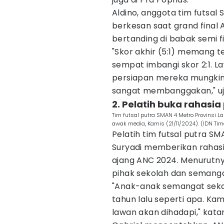
Aldino, anggota tim futsa
berkesan saat grand final
bertanding di babak semi f
"Skor akhir (5:1) memang te
sempat imbangi skor 2:1. L
persiapan mereka mungkin l
sangat membanggakan," uj
2. Pelatih buka rahasia
Tim futsal putra SMAN 4 Metro Provinsi 
awak media, Kamis (21/11/2024). (IDN Tim
Pelatih tim futsal putra S
Suryadi memberikan rahasia
ajang ANC 2024. Menurutny
pihak sekolah dan semanga
"Anak-anak semangat sekali
tahun lalu seperti apa. Ka
lawan akan dihadapi," kata