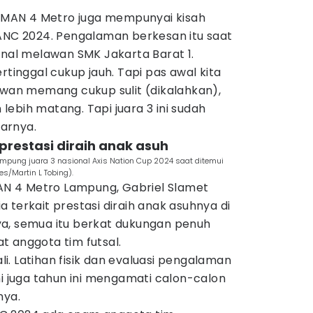
l SMAN 4 Metro juga mempunyai kisah
 ANC 2024. Pengalaman berkesan itu saat
inal melawan SMK Jakarta Barat 1.
rtinggal cukup jauh. Tapi pas awal kita
awan memang cukup sulit (dikalahkan),
ebih matang. Tapi juara 3 ini sudah
arnya.
 prestasi diraih anak asuh
Lampung juara 3 nasional Axis Nation Cup 2024 saat ditemui
es/Martin L Tobing).
MAN 4 Metro Lampung, Gabriel Slamet
 terkait prestasi diraih anak asuhnya di
a, semua itu berkat dukungan penuh
t anggota tim futsal.
. Latihan fisik dan evaluasi pengalaman
mi juga tahun ini mengamati calon-calon
nya.