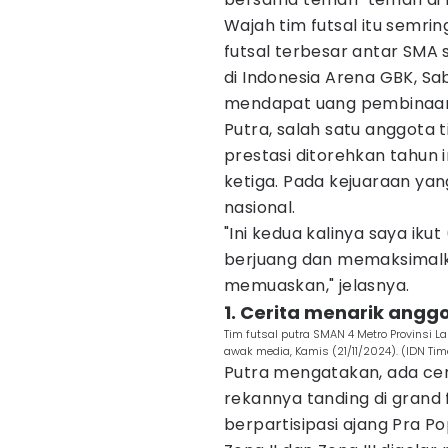
Wajah tim futsal itu semri
futsal terbesar antar SMA 
di Indonesia Arena GBK, Sabt
mendapat uang pembinaan
Putra, salah satu anggota
prestasi ditorehkan tahun 
ketiga. Pada kejuaraan yang
nasional.
"Ini kedua kalinya saya iku
berjuang dan memaksimalka
memuaskan," jelasnya.
1. Cerita menarik anggo
Tim futsal putra SMAN 4 Metro Provinsi 
awak media, Kamis (21/11/2024). (IDN Tim
Putra mengatakan, ada ce
rekannya tanding di grand f
berpartisipasi ajang Pra P