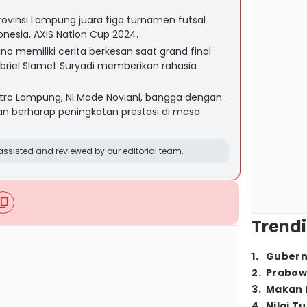
rovinsi Lampung juara tiga turnamen futsal
onesia, AXIS Nation Cup 2024.
no memiliki cerita berkesan saat grand final
abriel Slamet Suryadi memberikan rahasia
tro Lampung, Ni Made Noviani, bangga dengan
dan berharap peningkatan prestasi di masa
ssisted and reviewed by our editorial team.
Trendi
1
.
Gubern
2
.
Prabow
3
.
Makan B
4
.
Nilai T