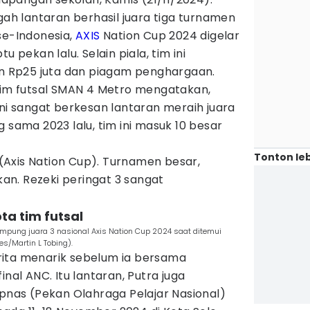
ngah lantaran berhasil juara tiga turnamen
se-Indonesia,
AXIS
Nation Cup 2024 digelar
u pekan lalu. Selain piala, tim ini
 Rp25 juta dan piagam penghargaan.
 tim futsal SMAN 4 Metro mengatakan,
ini sangat berkesan lantaran meraih juara
 sama 2023 lalu, tim ini masuk 10 besar
Tonton leb
t (Axis Nation Cup). Turnamen besar,
n. Rezeki peringat 3 sangat
ta tim futsal
Lampung juara 3 nasional Axis Nation Cup 2024 saat ditemui
es/Martin L Tobing).
rita menarik sebelum ia bersama
inal ANC. Itu lantaran, Putra juga
opnas (Pekan Olahraga Pelajar Nasional)