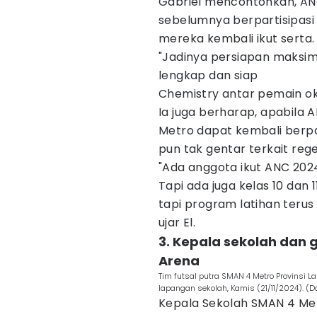
Gabriel mencontohkan, AN
sebelumnya berpartisipasi 
mereka kembali ikut serta
"Jadinya persiapan maksim
lengkap dan siap
Chemistry antar pemain oke,"
Ia juga berharap, apabila 
Metro dapat kembali berpar
pun tak gentar terkait reg
"Ada anggota ikut ANC 2024
Tapi ada juga kelas 10 dan 1
tapi program latihan terus 
ujar El.
3. Kepala sekolah dan 
Arena
Tim futsal putra SMAN 4 Metro Provinsi
lapangan sekolah, Kamis (21/11/2024). (Dok
Kepala Sekolah SMAN 4 Met