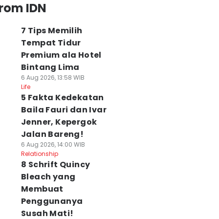
from IDN
7 Tips Memilih
Tempat Tidur
Premium ala Hotel
Bintang Lima
6 Aug 2026, 13:58 WIB
Life
5 Fakta Kedekatan
Baila Fauri dan Ivar
Jenner, Kepergok
Jalan Bareng!
6 Aug 2026, 14:00 WIB
Relationship
8 Schrift Quincy
Bleach yang
Membuat
Penggunanya
Susah Mati!