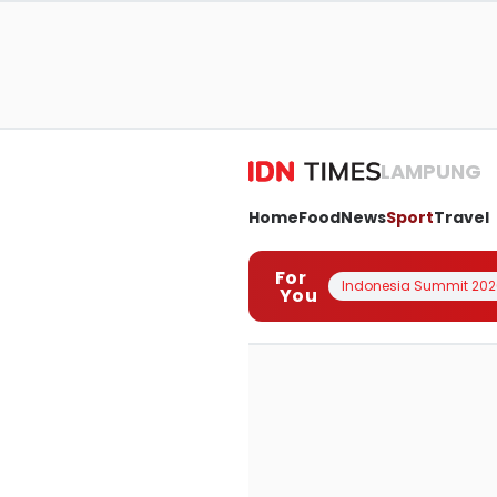
LAMPUNG
Home
Food
News
Sport
Travel
For
Indonesia Summit 202
You