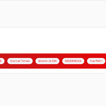
6
Soccer Times
Iklanin di IDN
INSIDENESIA
Yuk Pilih !