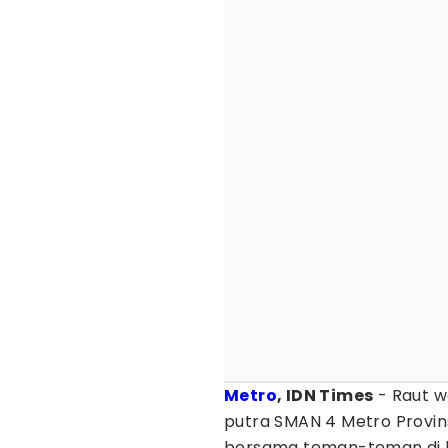
Metro
, IDN Times
- Raut w
putra SMAN 4 Metro Provin
bersama teman-teman di la