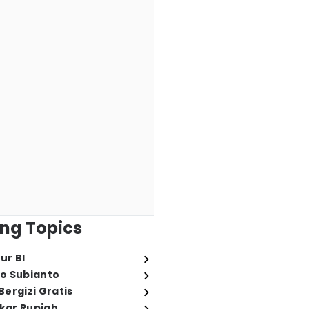
ng Topics
ur BI
o Subianto
ergizi Gratis
ukar Rupiah