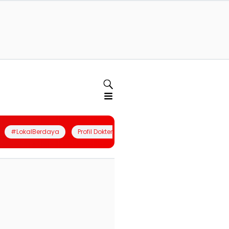
#LokalBerdaya
Profil Dokter
Quiz
Join Community