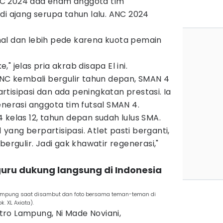
C 2024 ada enam anggota tim
di ajang serupa tahun lalu. ANC 2024
.
al dan lebih pede karena kuota pemain
 jelas pria akrab disapa El ini.
ANC kembali bergulir tahun depan, SMAN 4
tisipasi dan ada peningkatan prestasi. Ia
enerasi anggota tim futsal SMAN 4.
 kelas 12, tahun depan sudah lulus SMA.
1 yang berpartisipasi. Atlet pasti berganti,
bergulir. Jadi gak khawatir regenerasi,"
guru dukung langsung di Indonesia
 Lampung saat disambut dan foto bersama teman-teman di
. XL Axiata).
ro Lampung, Ni Made Noviani,