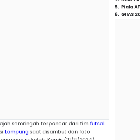
5
.
Piala A
6
.
GIIAS 2
ajah semringah terpancar dari tim
futsal
si
Lampung
saat disambut dan foto
pangan sekolah, Kamis (21/11/2024).