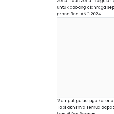
Zona II dan Zona III digela
untuk cabang olahraga sep
grand final ANC 2024.
"Sempat galau juga karena
Tapi akhirnya semua dapat 
juga di Pra Popnas.