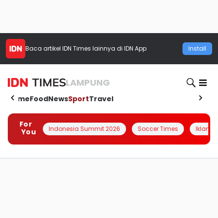
Baca artikel
IDN Times
lainnya di IDN App
Install
LAMPUNG
Home
Food
News
Sport
Travel
For
Indonesia Summit 2026
Soccer Times
Iklanin 
You