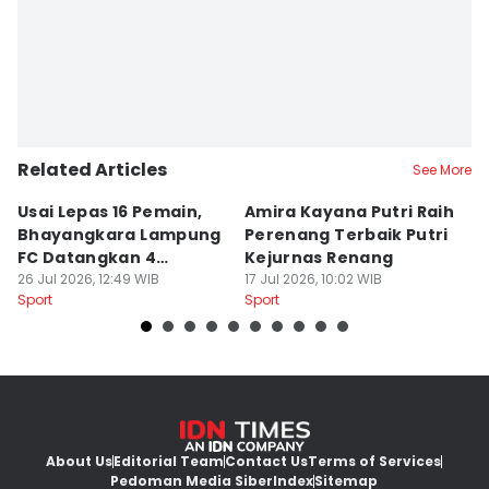
Related Articles
See More
Usai Lepas 16 Pemain,
Amira Kayana Putri Raih
K
Bhayangkara Lampung
Perenang Terbaik Putri
K
FC Datangkan 4
Kejurnas Renang
B
Rekrutan
26 Jul 2026, 12:49 WIB
17 Jul 2026, 10:02 WIB
P
12
Sport
Sport
Sp
About Us
Editorial Team
Contact Us
Terms of Services
Pedoman Media Siber
Index
Sitemap