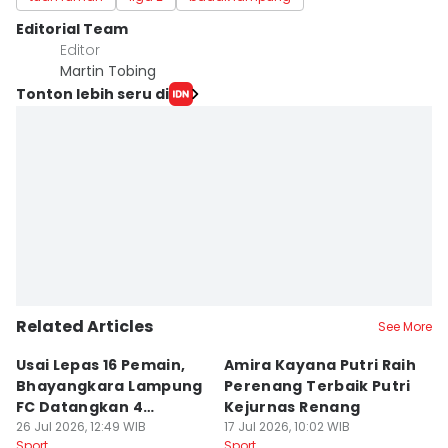
Editorial Team
Editor
Martin Tobing
Tonton lebih seru di
Related Articles
See More
Usai Lepas 16 Pemain,
Amira Kayana Putri Raih
K
Bhayangkara Lampung
Perenang Terbaik Putri
K
FC Datangkan 4
Kejurnas Renang
B
Rekrutan
26 Jul 2026, 12:49 WIB
17 Jul 2026, 10:02 WIB
P
12
Sport
Sport
Sp