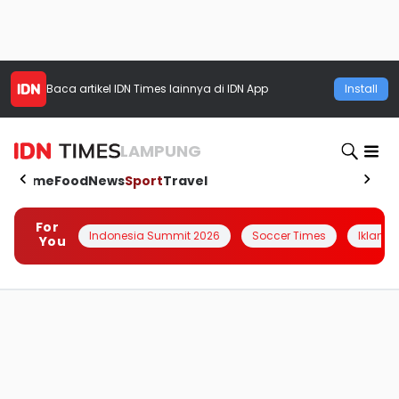
Baca artikel
IDN Times
lainnya di IDN App
Install
LAMPUNG
Home
Food
News
Sport
Travel
For
Indonesia Summit 2026
Soccer Times
Iklanin 
You