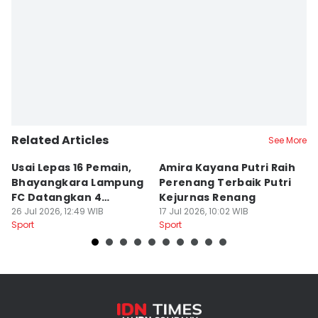
Editor
Martin Tobing
Related Articles
See More
Usai Lepas 16 Pemain,
Amira Kayana Putri Raih
K
Bhayangkara Lampung
Perenang Terbaik Putri
K
FC Datangkan 4
Kejurnas Renang
B
Rekrutan
26 Jul 2026, 12:49 WIB
17 Jul 2026, 10:02 WIB
P
12
Sport
Sport
Sp