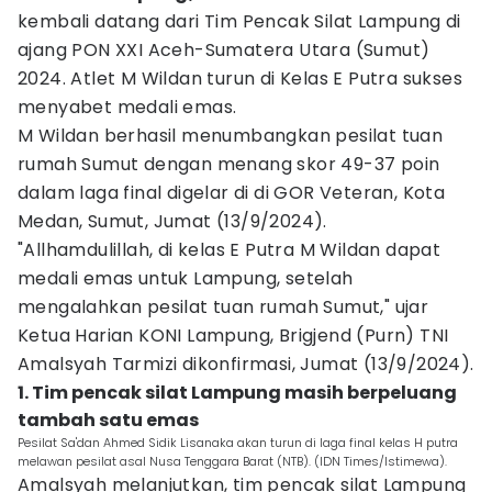
kembali datang dari Tim Pencak Silat Lampung di
ajang PON XXI Aceh-Sumatera Utara (Sumut)
2024. Atlet M Wildan turun di Kelas E Putra sukses
menyabet medali emas.
M Wildan berhasil menumbangkan pesilat tuan
rumah Sumut dengan menang skor 49-37 poin
dalam laga final digelar di di GOR Veteran, Kota
Medan, Sumut, Jumat (13/9/2024).
"Allhamdulillah, di kelas E Putra M Wildan dapat
medali emas untuk Lampung, setelah
mengalahkan pesilat tuan rumah Sumut," ujar
Ketua Harian KONI Lampung, Brigjend (Purn) TNI
Amalsyah Tarmizi dikonfirmasi, Jumat (13/9/2024).
1. Tim pencak silat Lampung masih berpeluang
tambah satu emas
Pesilat Sa'dan Ahmed Sidik Lisanaka akan turun di laga final kelas H putra
melawan pesilat asal Nusa Tenggara Barat (NTB). (IDN Times/Istimewa).
Amalsyah melanjutkan, tim pencak silat Lampung