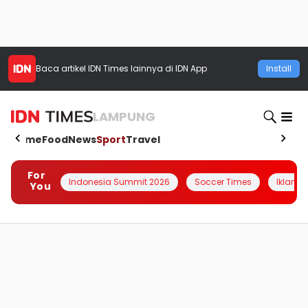
Baca artikel
IDN Times
lainnya di IDN App
Install
LAMPUNG
Home
Food
News
Sport
Travel
For
Indonesia Summit 2026
Soccer Times
Iklanin 
You