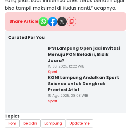
Yang jelas, saat ini semua atlet terus berlatih agar
bisa tampil maksimal di Kudus nanti,” ucapnya.
Share Article
Curated For You
IPSI Lampung Open jadi Invitasi
Menuju PON Beladiri, Bidik
Juara?
15 Jul 2025, 12:22 WIB
Sport
KONI Lampung Andalkan Sport
Science untuk Dongkrak
Prestasi Atlet
15 Agu 2025, 08:03 WIB
Sport
Topics
koni
beladiri
Lampung
Update me