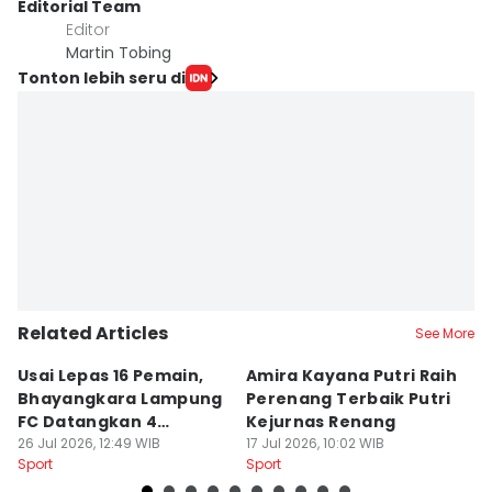
Editorial Team
Editor
Martin Tobing
Tonton lebih seru di
Related Articles
See More
Usai Lepas 16 Pemain,
Amira Kayana Putri Raih
K
Bhayangkara Lampung
Perenang Terbaik Putri
K
FC Datangkan 4
Kejurnas Renang
B
Rekrutan
26 Jul 2026, 12:49 WIB
17 Jul 2026, 10:02 WIB
P
12
Sport
Sport
Sp