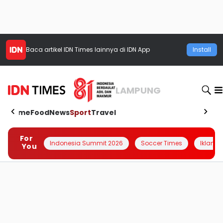
Baca artikel
IDN Times
lainnya di IDN App
Install
LAMPUNG
Home
Food
News
Sport
Travel
For
Indonesia Summit 2026
Soccer Times
Iklanin 
You