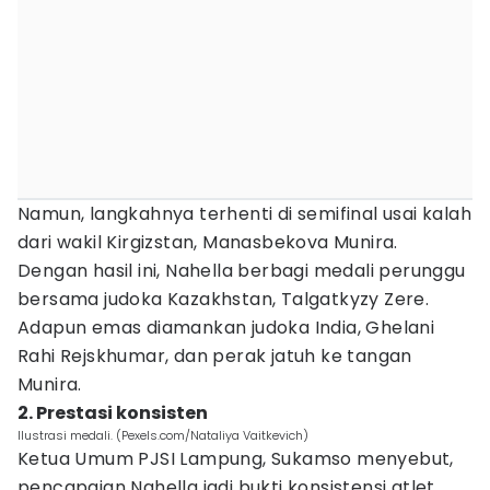
Namun, langkahnya terhenti di semifinal usai kalah
dari wakil Kirgizstan, Manasbekova Munira.
Dengan hasil ini, Nahella berbagi medali perunggu
bersama judoka Kazakhstan, Talgatkyzy Zere.
Adapun emas diamankan judoka India, Ghelani
Rahi Rejskhumar, dan perak jatuh ke tangan
Munira.
2. Prestasi konsisten
Ilustrasi medali. (Pexels.com/Nataliya Vaitkevich)
Ketua Umum PJSI Lampung, Sukamso menyebut,
pencapaian Nahella jadi bukti konsistensi atlet