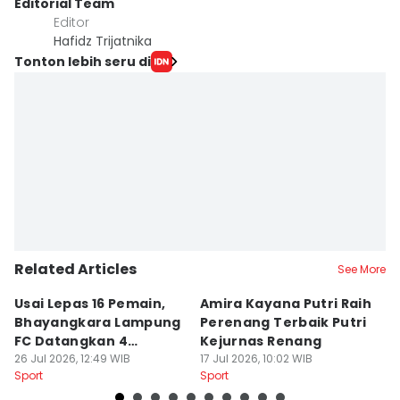
Editorial Team
Editor
Hafidz Trijatnika
Tonton lebih seru di
Related Articles
See More
Usai Lepas 16 Pemain,
Amira Kayana Putri Raih
K
Bhayangkara Lampung
Perenang Terbaik Putri
K
FC Datangkan 4
Kejurnas Renang
B
Rekrutan
26 Jul 2026, 12:49 WIB
17 Jul 2026, 10:02 WIB
P
12
Sport
Sport
Sp