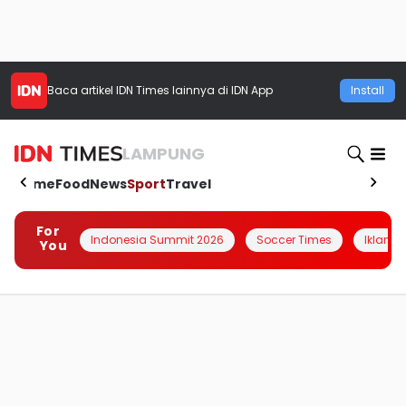
Baca artikel
IDN Times
lainnya di IDN App
Install
LAMPUNG
Home
Food
News
Sport
Travel
For
Indonesia Summit 2026
Soccer Times
Iklanin 
You