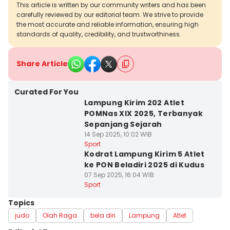
This article is written by our community writers and has been
carefully reviewed by our editorial team. We strive to provide
the most accurate and reliable information, ensuring high
standards of quality, credibility, and trustworthiness.
Share Article
Curated For You
Lampung Kirim 202 Atlet
POMNas XIX 2025, Terbanyak
Sepanjang Sejarah
14 Sep 2025, 10:02 WIB
Sport
Kodrat Lampung Kirim 5 Atlet
ke PON Beladiri 2025 di Kudus
07 Sep 2025, 16:04 WIB
Sport
Topics
judo
Olah Raga
bela diri
Lampung
Atlet