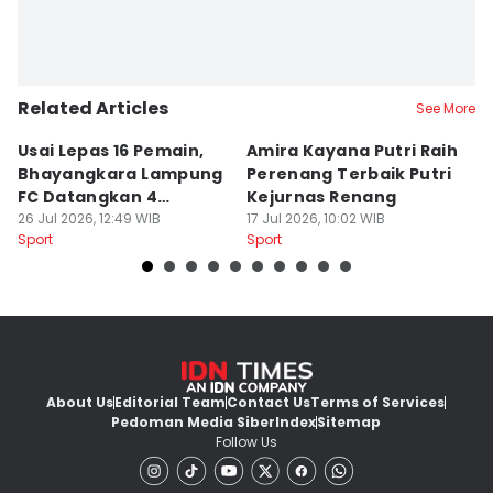
Related Articles
See More
Usai Lepas 16 Pemain,
Amira Kayana Putri Raih
K
Bhayangkara Lampung
Perenang Terbaik Putri
K
FC Datangkan 4
Kejurnas Renang
B
Rekrutan
26 Jul 2026, 12:49 WIB
17 Jul 2026, 10:02 WIB
P
12
Sport
Sport
Sp
About Us
Editorial Team
Contact Us
Terms of Services
Pedoman Media Siber
Index
Sitemap
Follow Us