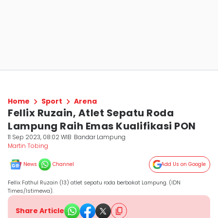
Home
Sport
Arena
Fellix Ruzain, Atlet Sepatu Roda
Lampung Raih Emas Kualifikasi PON
11 Sep 2023, 08:02 WIB
Bandar Lampung
Martin Tobing
News
Channel
Add Us on Google
Fellix Fathul Ruzain (13) atlet sepatu roda berbakat Lampung. (IDN
Times/Istimewa).
Share Article