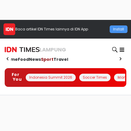
Baca artikel
IDN Times
lainnya di IDN App
Install
LAMPUNG
Home
Food
News
Sport
Travel
For
Indonesia Summit 2026
Soccer Times
Iklanin 
You