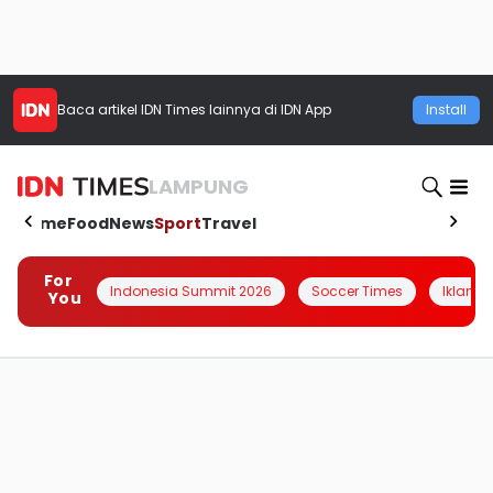
Baca artikel
IDN Times
lainnya di IDN App
Install
LAMPUNG
Home
Food
News
Sport
Travel
For
Indonesia Summit 2026
Soccer Times
Iklanin 
You