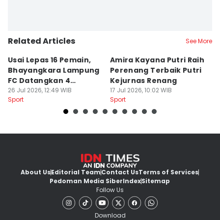
Related Articles
See More
Usai Lepas 16 Pemain,
Amira Kayana Putri Raih
K
Bhayangkara Lampung
Perenang Terbaik Putri
K
FC Datangkan 4
Kejurnas Renang
B
Rekrutan
26 Jul 2026, 12:49 WIB
17 Jul 2026, 10:02 WIB
P
12
Sport
Sport
Sp
About Us
Editorial Team
Contact Us
Terms of Services
Pedoman Media Siber
Index
Sitemap
Follow Us
Download