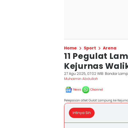
Home
Sport
Arena
11 Pegulat La
Kejurnas Wali
27 Agu 2025, 07:02 WIB
Bandar Lam
Muhaimin Abdullah
News
Channel
Pelepasan atlet Gulat Lampung ke Kejurn
Intinya Sih