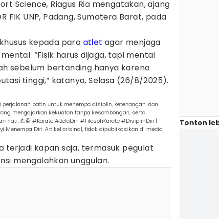
ort Science, Riagus Ria mengatakan, ajang
OR FIK UNP, Padang, Sumatera Barat, pada
 khusus kepada para
atlet
agar menjaga
mental. “Fisik harus dijaga, tapi mental
alah sebelum bertanding hanya karena
asi tinggi,” katanya, Selasa (26/8/2025).
api perjalanan batin untuk menempa disiplin, ketenangan, dan
i yang mengajarkan kekuatan tanpa kesombongan, serta
hati. 💪🥋 #Karate #BelaDiri #FilosofiKarate #DisiplinDiri |
Tonton leb
yi Menempa Diri. Artikel orisinal, tidak dipublikasikan di media
a terjadi kapan saja, termasuk pegulat
nsi mengalahkan unggulan.