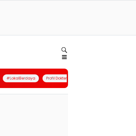
#LokalBerdaya
Profil Dokter
Quiz
Join Community