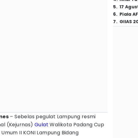
5
.
17 Agus
6
.
Piala A
7
.
GIIAS 2
mes
– Sebelas pegulat Lampung resmi
al (Kejurnas)
Gulat
Walikota Padang Cup
ua Umum II KONI Lampung Bidang