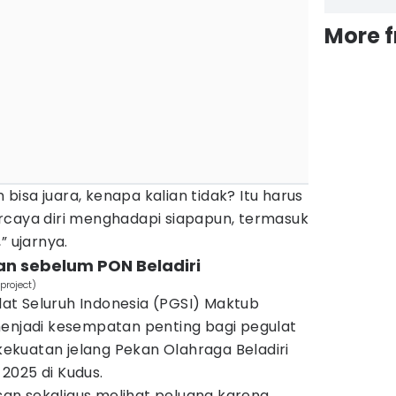
More 
n bisa juara, kenapa kalian tidak? Itu harus
rcaya diri menghadapi siapapun, termasuk
” ujarnya.
an sebelum PON Beladiri
project)
t Seluruh Indonesia (PGSI) Maktub
menjadi kesempatan penting bagi pegulat
kuatan jelang Pekan Olahraga Beladiri
2025 di Kudus.
asan sekaligus melihat peluang karena