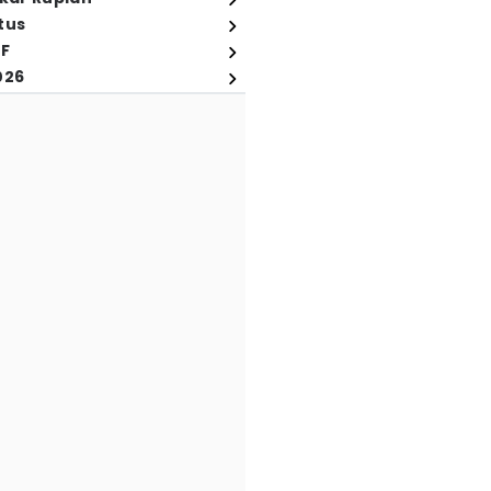
tus
FF
026