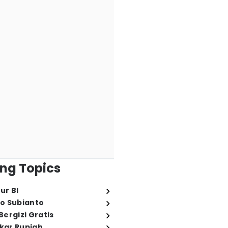
ng Topics
ur BI
o Subianto
ergizi Gratis
ukar Rupiah