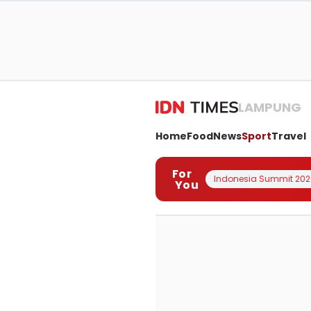
LAMPUNG
Home
Food
News
Sport
Travel
For
Indonesia Summit 202
You