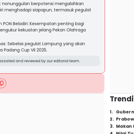
lat nonunggulan berpotensi mengalahkan
iri menghadapi siapapun, termasuk pegulat
PON Beladiri: Kesempatan penting bagi
ngukur kekuatan jelang Pekan Olahraga
rnas: Sebelas pegulat Lampung yang akan
ta Padang Cup VII 2025.
ssisted and reviewed by our editorial team.
Trendi
1
.
Gubern
2
.
Prabow
3
.
Makan B
4
.
Nilai T