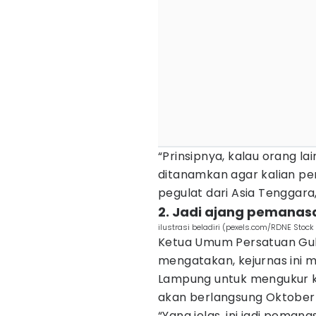
“Prinsipnya, kalau orang lai
ditanamkan agar kalian pe
pegulat dari Asia Tenggara,
2. Jadi ajang pemanas
ilustrasi beladiri (pexels.com/RDNE Stock 
Ketua Umum Persatuan Gula
mengatakan, kejurnas ini 
Lampung untuk mengukur ke
akan berlangsung Oktober 
“Yang jelas, ini jadi peman