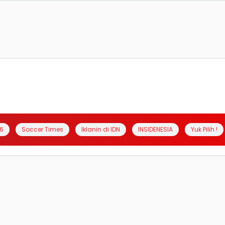
6
Soccer Times
Iklanin di IDN
INSIDENESIA
Yuk Pilih !