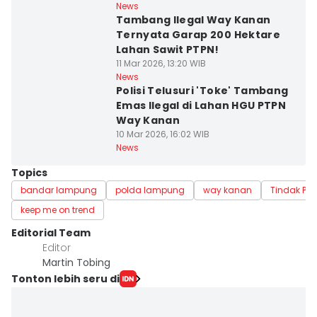
News
Tambang Ilegal Way Kanan
Ternyata Garap 200 Hektare
Lahan Sawit PTPN!
11 Mar 2026, 13:20 WIB
News
Polisi Telusuri 'Toke' Tambang
Emas Ilegal di Lahan HGU PTPN
Way Kanan
10 Mar 2026, 16:02 WIB
News
Topics
bandar lampung
polda lampung
way kanan
Tindak Pi
keep me on trend
Editorial Team
Editor
Martin Tobing
Tonton lebih seru di