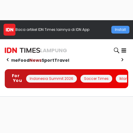
Baca artikel
IDN Times
lainnya di IDN App
Install
LAMPUNG
Home
Food
News
Sport
Travel
For
Indonesia Summit 2026
Soccer Times
Iklanin 
You