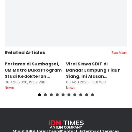
Related Articles
See More
Pertama di Sumbagsel,
Viral Siswa SDIT di
C
UM Metro Buka Program
Bandar Lampung Tidur
d
Studi Kedokteran
Siang, Ini Alasan
B
Hewan
08 Agu 2026, 19:02 WIB
Sekolah
08 Agu 2026, 18:01 WIB
08
News
News
Ne
About Us
Editorial Team
Contact Us
Terms of Services