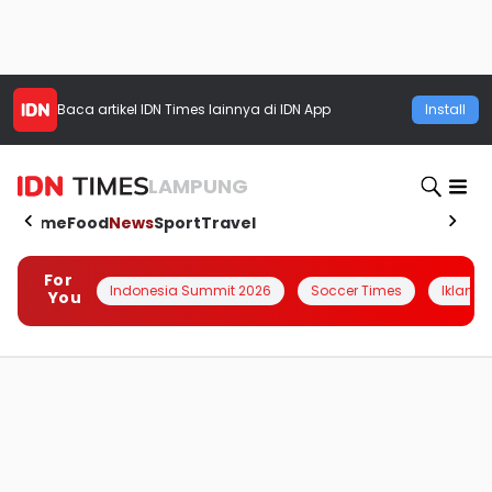
Baca artikel
IDN Times
lainnya di IDN App
Install
LAMPUNG
Home
Food
News
Sport
Travel
For
Indonesia Summit 2026
Soccer Times
Iklanin 
You