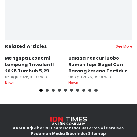
Related Articles
See More
Mengapa Ekonomi
Balada Pencuri Bobol
H
Lampung Triwulan II
Rumah tapi Gagal Curi
P
2026 Tumbuh 5,29
Barang karena Tertidur
A
Persen?
06 Agu 2026, 10:02 WIB
06 Agu 2026, 09:01 WIB
06
News
News
Ne
About Us
Editorial Team
Contact Us
Terms of Services
Pedoman Media Siber
Index
Sitemap