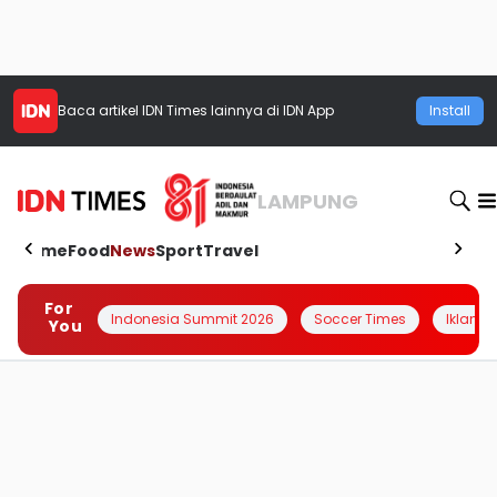
Baca artikel
IDN Times
lainnya di IDN App
Install
LAMPUNG
Home
Food
News
Sport
Travel
For
Indonesia Summit 2026
Soccer Times
Iklanin 
You