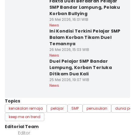
Fakta Duel Berdarah Pelajar
SMP Bandar Lampung, Pelaku
Korban Bullying
26 Mei 2026, 16:01 WIB
News
Ini Kondisi Terkini Pelajar SMP
Balam Korban Tikam Duel
Temannya
26 Mei 2026, 15:03 WIB
News
Duel Pelajar SMP Bandar
Lampung, Korban Terluka
Ditikam Dua Kali
25 Mei 2026, 19:07 WIB
News
Topics
kenakalan remaja
pelajar
SMP
penusukan
dunia pen
keep me on trend
Editorial Team
Editor