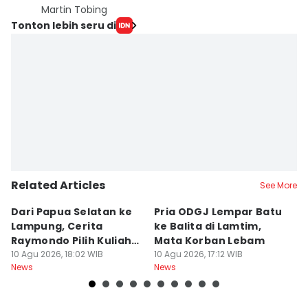
Martin Tobing
Tonton lebih seru di
Related Articles
See More
Dari Papua Selatan ke
Pria ODGJ Lempar Batu
13
Lampung, Cerita
ke Balita di Lamtim,
L
Raymondo Pilih Kuliah
Mata Korban Lebam
L
ITERA
10 Agu 2026, 18:02 WIB
10 Agu 2026, 17:12 WIB
10
News
News
Ne