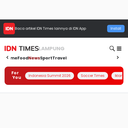
Baca artikel
IDN Times
lainnya di IDN App
Install
LAMPUNG
Home
Food
News
Sport
Travel
For
Indonesia Summit 2026
Soccer Times
Iklanin 
You