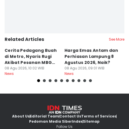
Related Articles
See More
Cerita Pedagang Buah
Harga Emas Antam dan
P
di Metro, Nyaris Rugi
Perhiasan Lampung 8
P
Akibat Pesanan MBG
Agustus 2026, Naik?
A
Batal
08 Agu 2026, 10:02 WIB
08 Agu 2026, 09:01 WIB
B
08
News
News
Ne
About Us
Editorial Team
Contact Us
Terms of Services
Pedoman Media Siber
Index
Sitemap
Follow Us