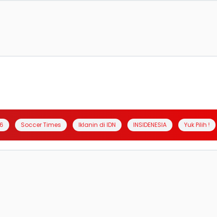
6
Soccer Times
Iklanin di IDN
INSIDENESIA
Yuk Pilih !