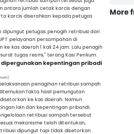
nagihan retribusi sampah tersebut juga
 antara jumlah cetak karcis dengan
More 
erta karcis diserahkan kepada petugas
i dipungut petugas penagih retribusi dari
 UPT pelayanan persampahan di
 ke kas daerah 1 kali 24 jam. Lalu penagih
i surat tugas resmi," terang Kasi Penkum.
a dipergunakan kepentingan pribadi
hakti)
i, pelaksanaan penagihan retribusi sampah
 ditemukan fakta hasil pemungutan
 disetorkan ke kas daerah. Namun
ingan lain dan kepentingan pribandi.
ngelolaan retribusi sampah tersebut
sesuai mekanisme telah ditentukan,
ribusi dipungut tapi tidak disetorkan