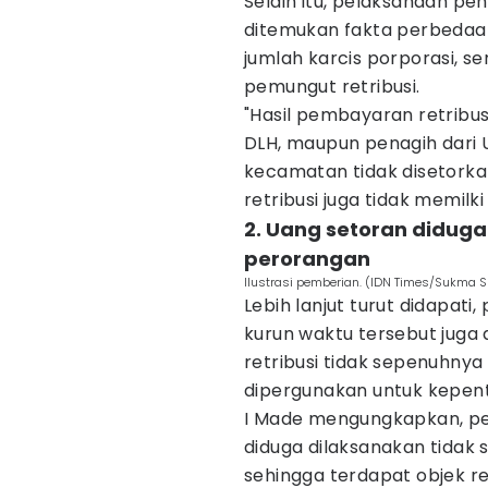
Selain itu, pelaksanaan pe
ditemukan fakta perbedaan
jumlah karcis porporasi, s
pemungut retribusi.
"Hasil pembayaran retribus
DLH, maupun penagih dari
kecamatan tidak disetorkan
retribusi juga tidak memilk
2. Uang setoran didug
perorangan
Ilustrasi pemberian. (IDN Times/Sukma S
Lebih lanjut turut didapat
kurun waktu tersebut juga
retribusi tidak sepenuhnya
dipergunakan untuk kepent
I Made mengungkapkan, pe
diduga dilaksanakan tidak 
sehingga terdapat objek ret