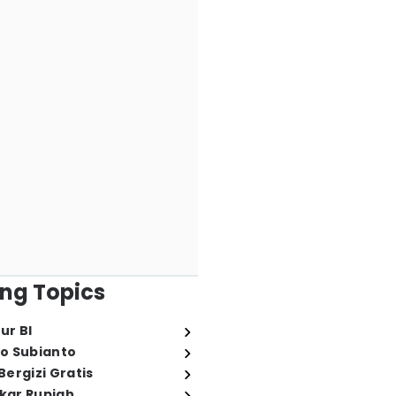
ng Topics
ur BI
o Subianto
ergizi Gratis
ukar Rupiah