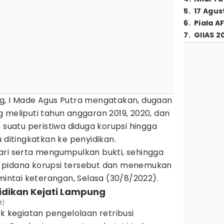
5
.
17 Agus
6
.
Piala A
7
.
GIIAS 2
g, I Made Agus Putra mengatakan, dugaan
 meliputi tahun anggaran 2019, 2020, dan
 suatu peristiwa diduga korupsi hingga
 ditingkatkan ke penyidikan.
ari serta mengumpulkan bukti, sehingga
 pidana korupsi tersebut dan menemukan
imintai keterangan, Selasa (30/8/2022).
lidikan Kejati Lampung
t)
ik kegiatan pengelolaan retribusi