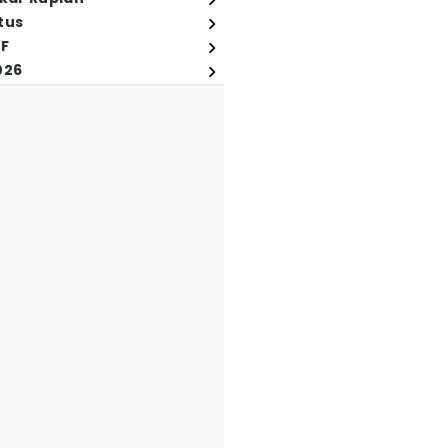
tus
FF
026