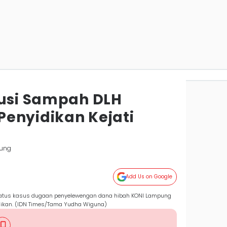
busi Sampah DLH
enyidikan Kejati
ung
Add Us on Google
atus kasus dugaan penyelewengan dana hibah KONI Lampung
dikan. (IDN Times/Tama Yudha Wiguna)