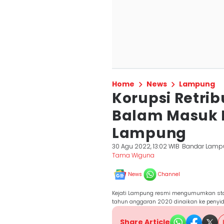
Home
News
Lampung
Korupsi Retri
Balam Masuk P
Lampung
30 Agu 2022, 13:02 WIB
Bandar Lamp
Tama Wiguna
News
Channel
Kejati Lampung resmi mengumumkan st
tahun anggaran 2020 dinaikan ke penyi
Share Article