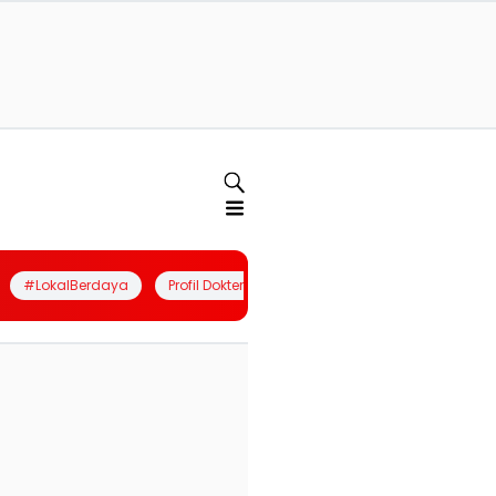
#LokalBerdaya
Profil Dokter
Quiz
Join Community