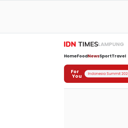
LAMPUNG
Home
Food
News
Sport
Travel
For
Indonesia Summit 202
You