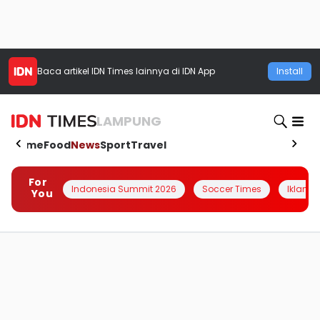
Baca artikel
IDN Times
lainnya di IDN App
Install
LAMPUNG
Home
Food
News
Sport
Travel
For
Indonesia Summit 2026
Soccer Times
Iklanin 
You