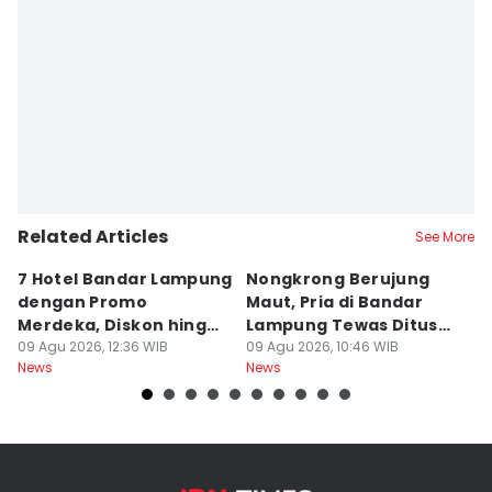
Related Articles
See More
7 Hotel Bandar Lampung
Nongkrong Berujung
W
dengan Promo
Maut, Pria di Bandar
K
Merdeka, Diskon hingga
Lampung Tewas Ditusuk
L
50 Persen
09 Agu 2026, 12:36 WIB
Teman
09 Agu 2026, 10:46 WIB
W
09
News
News
Ne