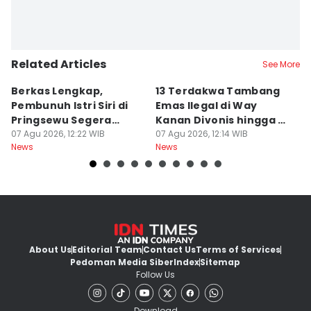
Related Articles
See More
Berkas Lengkap,
13 Terdakwa Tambang
P
Pembunuh Istri Siri di
Emas Ilegal di Way
B
Pringsewu Segera
Kanan Divonis hingga 14
d
Disidang
07 Agu 2026, 12:22 WIB
Bulan
07 Agu 2026, 12:14 WIB
P
07
News
News
Ne
About Us
Editorial Team
Contact Us
Terms of Services
Pedoman Media Siber
Index
Sitemap
Follow Us
Download