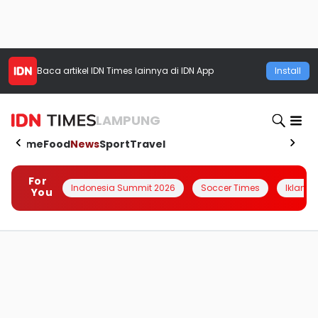
Baca artikel
IDN Times
lainnya di IDN App
Install
LAMPUNG
Home
Food
News
Sport
Travel
For
Indonesia Summit 2026
Soccer Times
Iklanin 
You