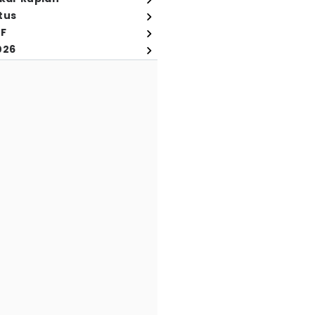
tus
FF
026