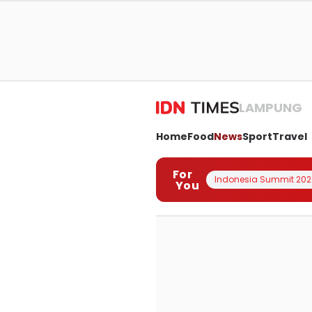
LAMPUNG
Home
Food
News
Sport
Travel
For
Indonesia Summit 202
You