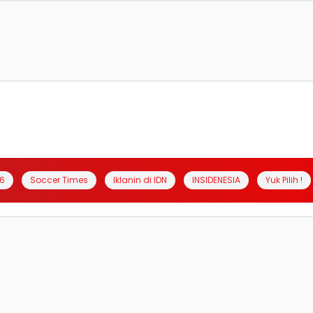
6
Soccer Times
Iklanin di IDN
INSIDENESIA
Yuk Pilih !