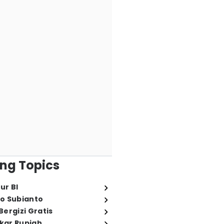
ng Topics
ur BI
o Subianto
ergizi Gratis
ukar Rupiah