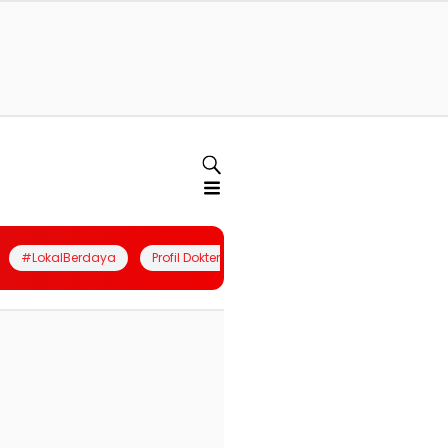
#LokalBerdaya
Profil Dokter
Quiz
Join Community