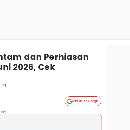
ntam dan Perhiasan
ni 2026, Cek
ung
Add Us on Google
Pan)