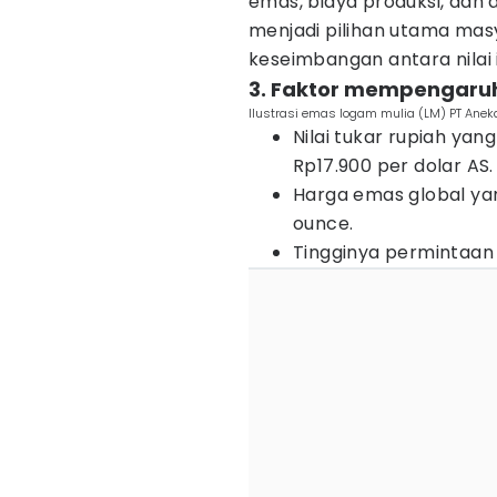
emas, biaya produksi, dan 
menjadi pilihan utama m
keseimbangan antara nilai 
3. Faktor mempengaruhi
Ilustrasi emas logam mulia (LM) PT Ane
Nilai tukar rupiah yan
Rp17.900 per dolar AS.
Harga emas global yan
ounce.
Tingginya permintaan e