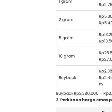
1 gram
Rp2.71
Rp5.3
2 gram
Rp5.4
Rp13.2
5 gram
Rp13.5
Rp26.
10 gram
Rp27.
Rp2.38
Buyback
Rp2.4
m
BuybackRp2.380.000 – Rp2
2. Perkiraan harga emas 