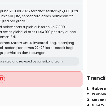
ng 23 Juni 2026 tercatat sekitar Rp2,668 juta
Rp2,401 juta, sementara emas perhiasan 22
5 juta per gram.
i pelemahan rupiah di kisaran Rp17.800–
ga emas global di atas US$4.100 per troy ounce,
emas fisik.
emas Antam untuk investasi jangka panjang
ali, sedangkan emas 22–23 karat cocok bagi
gsi perhiasan dan tabungan.
ssisted and reviewed by our editorial team.
Trendi
1
.
Gubern
2
.
Prabow
3
.
Makan B
4
.
Nilai T