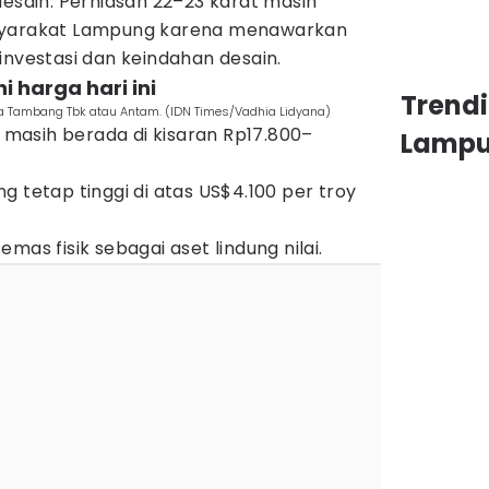
desain. Perhiasan 22–23 karat masih
asyarakat Lampung karena menawarkan
investasi dan keindahan desain.
 harga hari ini
Trend
ka Tambang Tbk atau Antam. (IDN Times/Vadhia Lidyana)
g masih berada di kisaran Rp17.800–
Lamp
g tetap tinggi di atas US$4.100 per troy
mas fisik sebagai aset lindung nilai.