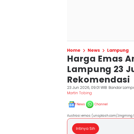
Home
News
Lampung
Harga Emas A
Lampung 23 Ju
Rekomendasi
23 Jun 2026, 09:01 WIB
Bandar Lamp
Martin Tobing
News
Channel
ilustrasi emas (unsplash.com/Jingming 
Intinya Sih