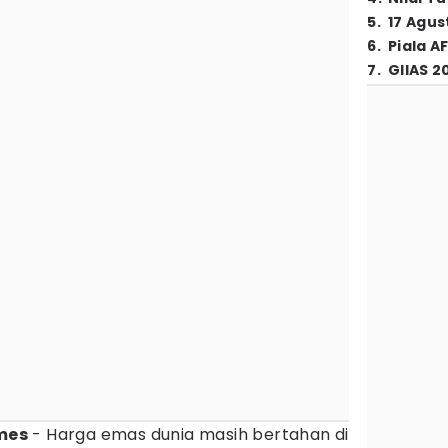
5
.
17 Agus
6
.
Piala A
7
.
GIIAS 2
mes
- Harga emas dunia masih bertahan di