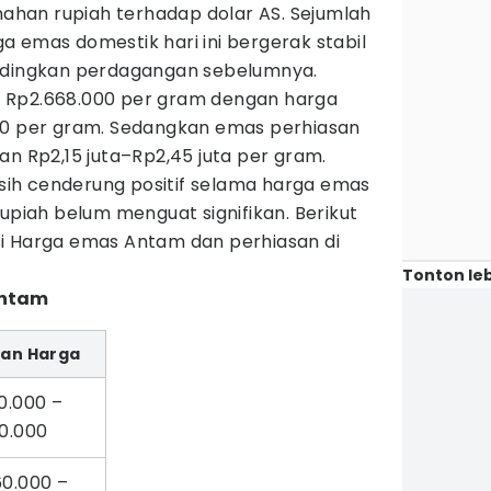
emahan rupiah terhadap dolar AS. Sejumlah
 emas domestik hari ini bergerak stabil
andingkan perdagangan sebelumnya.
 Rp2.668.000 per gram dengan harga
00 per gram. Sedangkan emas perhiasan
an Rp2,15 juta–Rp2,45 juta per gram.
ih cenderung positif selama harga emas
rupiah belum menguat signifikan. Berikut
i Harga emas Antam dan perhiasan di
Tonton leb
Antam
ran Harga
0.000 –
0.000
60.000 –