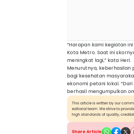
“Harapan kami kegiatan in
Kota Metro. Saat ini skornya
meningkat lagi,” kata Heri.
Menurutnya, keberhasilan 
bagi kesehatan masyarakat
ekonomi petani lokal. “Dari 
berhasil mengumpulkan omz
This article is written by our com
editorial team. We strive to provi
high standards of quality, credibil
Share Article