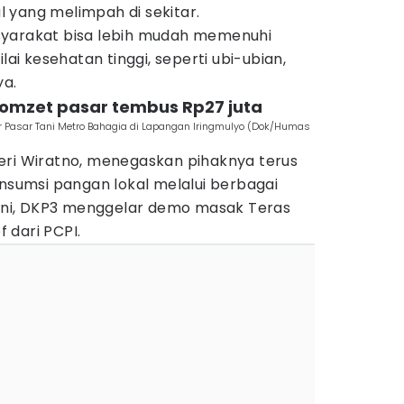
 yang melimpah di sekitar.
syarakat bisa lebih mudah memenuhi
lai kesehatan tinggi, seperti ubi-ubian,
ya.
, omzet pasar tembus Rp27 juta
r Pasar Tani Metro Bahagia di Lapangan Iringmulyo (Dok/Humas
eri Wiratno, menegaskan pihaknya terus
umsi pangan lokal melalui berbagai
i ini, DKP3 menggelar demo masak Teras
 dari PCPI.