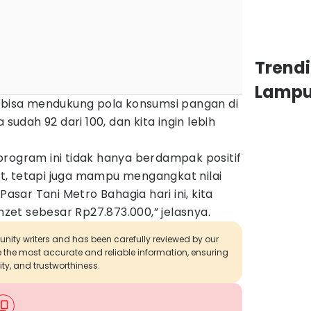
Trend
Lamp
i bisa mendukung pola konsumsi pangan di
 sudah 92 dari 100, dan kita ingin lebih
program ini tidak hanya berdampak positif
, tetapi juga mampu mengangkat nilai
Pasar Tani Metro Bahagia hari ini, kita
et sebesar Rp27.873.000,” jelasnya.
munity writers and has been carefully reviewed by our
de the most accurate and reliable information, ensuring
ity, and trustworthiness.