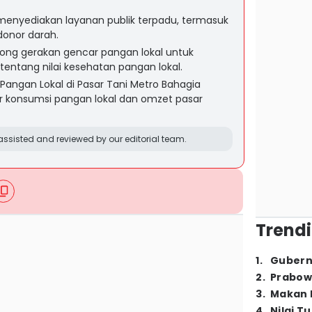
menyediakan layanan publik terpadu, termasuk
donor darah.
ong gerakan gencar pangan lokal untuk
entang nilai kesehatan pangan lokal.
angan Lokal di Pasar Tani Metro Bahagia
r konsumsi pangan lokal dan omzet pasar
ssisted and reviewed by our editorial team.
Trendi
1
.
Gubern
2
.
Prabow
3
.
Makan B
4
.
Nilai T