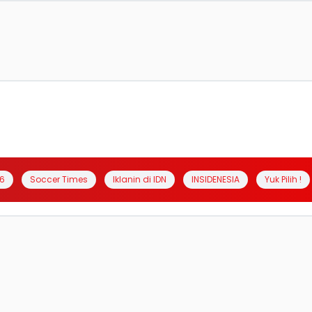
6
Soccer Times
Iklanin di IDN
INSIDENESIA
Yuk Pilih !