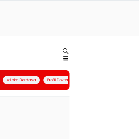
#LokalBerdaya
Profil Dokter
Quiz
Join Community