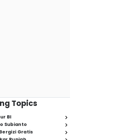
ng Topics
ur BI
o Subianto
ergizi Gratis
ukar Rupiah