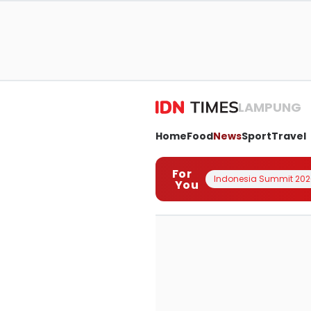
LAMPUNG
Home
Food
News
Sport
Travel
For
Indonesia Summit 202
You