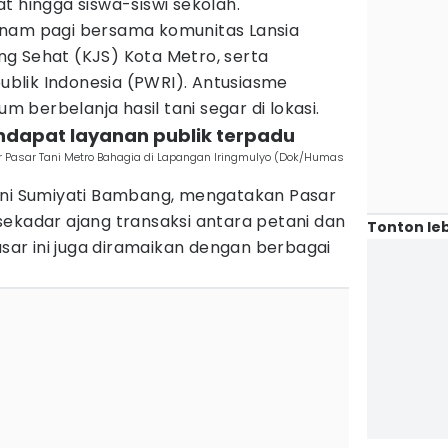
t hingga siswa-siswi sekolah.
enam pagi bersama komunitas Lansia
tung Sehat (KJS) Kota Metro, serta
blik Indonesia (PWRI). Antusiasme
um berbelanja hasil tani segar di lokasi.
endapat layanan publik terpadu
r Pasar Tani Metro Bahagia di Lapangan Iringmulyo (Dok/Humas
Eni Sumiyati Bambang, mengatakan Pasar
sekadar ajang transaksi antara petani dan
Tonton leb
asar ini juga diramaikan dengan berbagai