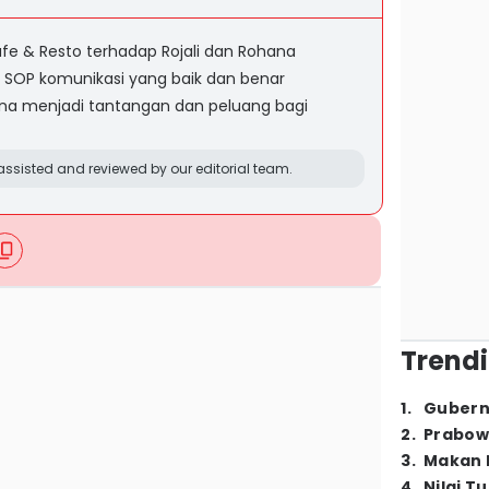
fe & Resto terhadap Rojali dan Rohana
li SOP komunikasi yang baik dan benar
na menjadi tantangan dan peluang bagi
ssisted and reviewed by our editorial team.
Trendi
1
.
Gubern
2
.
Prabow
3
.
Makan B
4
.
Nilai T