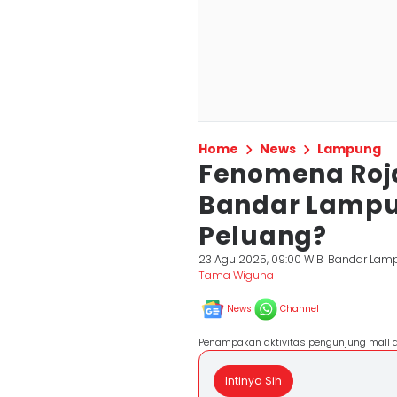
Home
News
Lampung
Fenomena Roja
Bandar Lampu
Peluang?
23 Agu 2025, 09:00 WIB
Bandar Lam
Tama Wiguna
News
Channel
Penampakan aktivitas pengunjung mall 
Intinya Sih