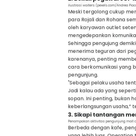
ilustrasi waiters (pexels.com/Andrea Pia
Meski tergolong cukup me
para Rojali dan Rohana se
oleh karyawan outlet sete
mengedepankan komunikasi
Sehingga pengujung demiki
menerima teguran dari peg
karenanya, penting membek
cara berkomunikasi yang b
pengunjung.
"Sebagai pelaku usaha tent
Jadi kalau ada yang sepert
sopan. Ini penting, bukan 
keberlangsungan usaha,” t
3. Sikapi tantangan me
Penampakan aktivitas pengunjung mall 
Berbeda dengan kafe, penge
yang lebih luas. Operation