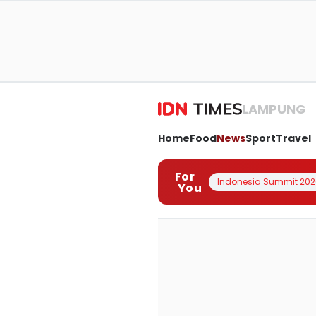
LAMPUNG
Home
Food
News
Sport
Travel
For
Indonesia Summit 202
You