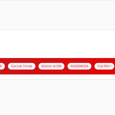
6
Soccer Times
Iklanin di IDN
INSIDENESIA
Yuk Pilih !