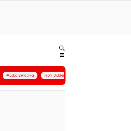
#LokalBerdaya
Profil Dokter
Quiz
Join Community