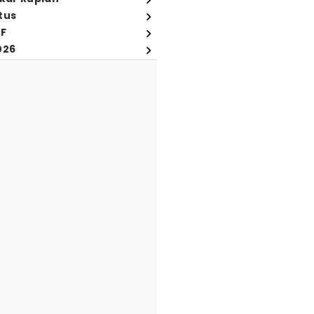
tus
FF
026