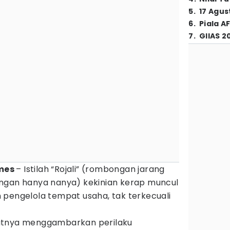
5
.
17 Agus
6
.
Piala A
7
.
GIIAS 2
imes
– Istilah “Rojali” (rombongan jarang
ngan hanya nanya) kekinian kerap muncul
 pengelola tempat usaha, tak terkecuali
atnya menggambarkan perilaku