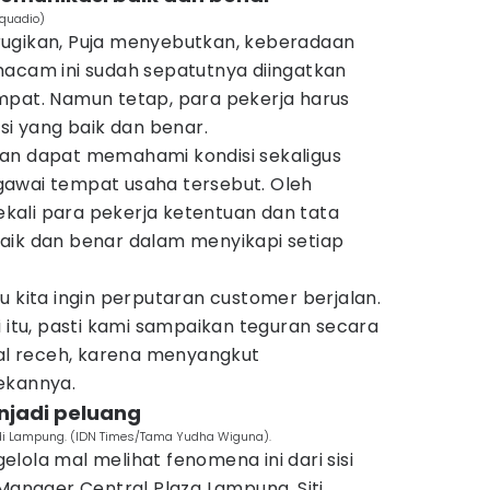
cquadio)
rugikan, Puja menyebutkan, keberadaan
macam ini sudah sepatutnya diingatkan
mpat. Namun tetap, para pekerja harus
 yang baik dan benar.
an dapat memahami kondisi sekaligus
awai tempat usaha tersebut. Oleh
ali para pekerja ketentuan dan tata
aik dan benar dalam menyikapi setiap
u kita ingin perputaran customer berjalan.
i itu, pasti kami sampaikan teguran secara
hal receh, karena menyangkut
ekannya.
njadi peluang
di Lampung. (IDN Times/Tama Yudha Wiguna).
lola mal melihat fenomena ini dari sisi
 Manager Central Plaza Lampung, Siti