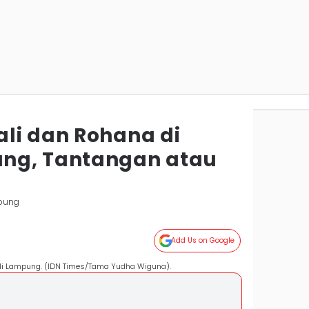
li dan Rohana di
ng, Tantangan atau
pung
Add Us on Google
di Lampung. (IDN Times/Tama Yudha Wiguna).