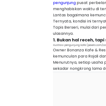
pengunjung
pusat perbela
menghabiskan waktu di te
Lantas bagaimana kemuncu
Ternyata, kondisi ini terny
Tapis Berseri, mulai dari p
ulasannya.
1. Bukan hal receh, tapi
ilustrasi pengunjung kafe (pexels.com/co
Owner Bonanza Kafe & Res
kemunculan para Rojali dan
Menurutnya, setiap usaha
sekadar nongkrong lama d