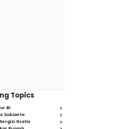
ng Topics
ur BI
o Subianto
ergizi Gratis
ukar Rupiah