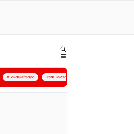
#LokalBerdaya
Profil Dokter
Quiz
Join Community