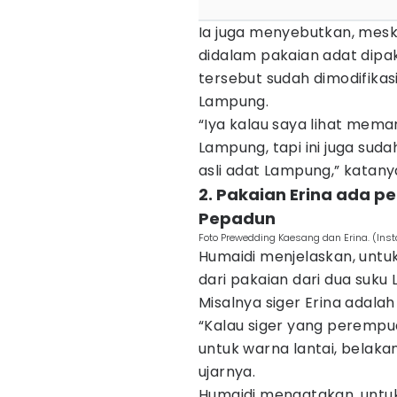
Ia juga menyebutkan, mesk
didalam pakaian adat dipa
tersebut sudah dimodifikasi
Lampung.
“Iya kalau saya lihat mema
Lampung, tapi ini juga suda
asli adat Lampung,” katany
2. Pakaian Erina ada 
Pepadun
Foto Prewedding Kaesang dan Erina. (In
Humaidi menjelaskan, untu
dari pakaian dari dua suku
Misalnya siger Erina adalah
“Kalau siger yang perempuan 
untuk warna lantai, belaka
ujarnya.
Humaidi mengatakan, untuk