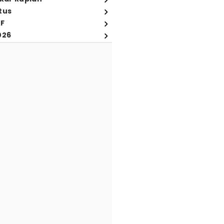
tus
FF
026