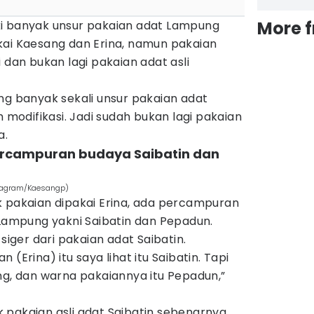
More 
i banyak unsur pakaian adat Lampung
kai Kaesang dan Erina, namun pakaian
 dan bukan lagi pakaian adat asli
ng banyak sekali unsur pakaian adat
h modifikasi. Jadi sudah bukan lagi pakaian
a.
percampuran budaya Saibatin dan
stagram/Kaesangp)
k pakaian dipakai Erina, ada percampuran
 Lampung yakni Saibatin dan Pepadun.
 siger dari pakaian adat Saibatin.
(Erina) itu saya lihat itu Saibatin. Tapi
ng, dan warna pakaiannya itu Pepadun,”
 pakaian asli adat Saibatin sebenarnya