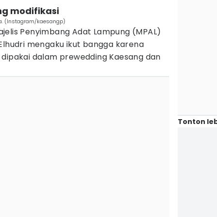
g modifikasi
a. (Instagram/kaesangp)
s Majelis Penyimbang Adat Lampung (MPAL)
 Elhudri mengaku ikut bangga karena
t dipakai dalam prewedding Kaesang dan
Tonton leb