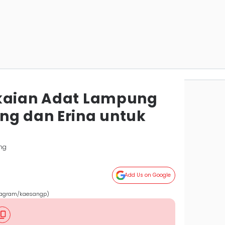
akaian Adat Lampung
ng dan Erina untuk
ng
Add Us on Google
stagram/kaesangp)