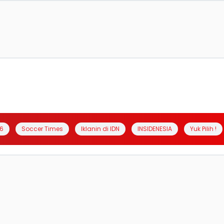
6
Soccer Times
Iklanin di IDN
INSIDENESIA
Yuk Pilih !