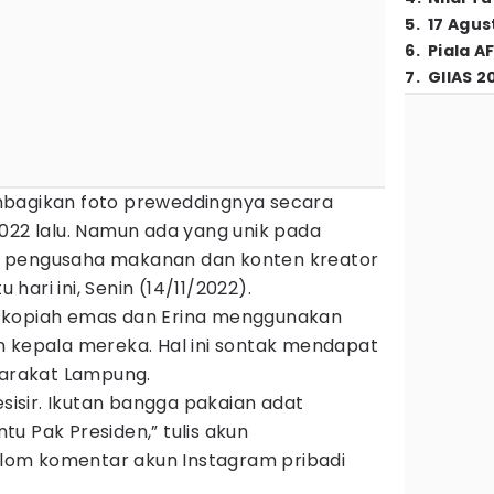
5
.
17 Agus
6
.
Piala A
7
.
GIIAS 2
mbagikan foto preweddingnya secara
022 lalu. Namun ada yang unik pada
 pengusaha makanan dan konten kreator
u hari ini, Senin (14/11/2022).
 kopiah emas dan Erina menggunakan
n kepala mereka. Hal ini sontak mendapat
yarakat Lampung.
esisir. Ikutan bangga pakaian adat
u Pak Presiden,” tulis akun
om komentar akun Instagram pribadi