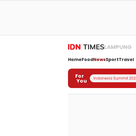
LAMPUNG
Home
Food
News
Sport
Travel
For
Indonesia Summit 202
You