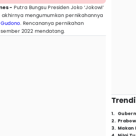
mes -
Putra Bungsu Presiden Joko ‘Jokowi’
p
akhirnya mengumumkan pernikahannya
a Gudono
. Rencananya pernikahan
Desember 2022 mendatang.
Trendi
1
.
Gubern
2
.
Prabow
3
.
Makan B
4
.
Nilai T