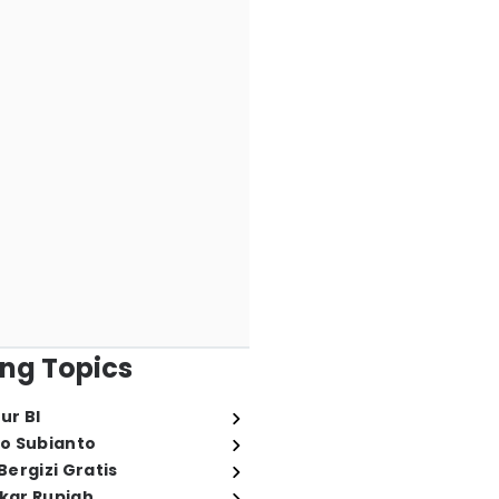
ng Topics
ur BI
o Subianto
ergizi Gratis
ukar Rupiah