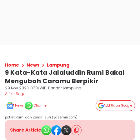
Home
News
Lampung
9 Kata-Kata Jalaluddin Rumi Bakal
Mengubah Caramu Berpikir
29 Nov 2023, 07:01 WIB
Bandar Lampung
Alfikri Saga
News
Channel
Add Us on Google
potret Rumi dan penari sufi (yasemin.com)
Share Article