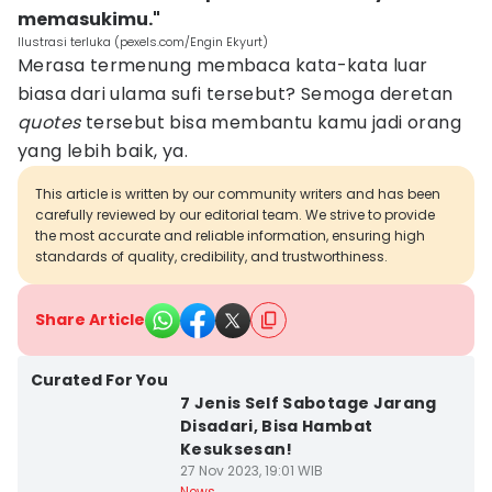
memasukimu."
Ilustrasi terluka (pexels.com/Engin Ekyurt)
Merasa termenung membaca kata-kata luar
biasa dari ulama sufi tersebut? Semoga deretan
quotes
tersebut bisa membantu kamu jadi orang
yang lebih baik, ya.
This article is written by our community writers and has been
carefully reviewed by our editorial team. We strive to provide
the most accurate and reliable information, ensuring high
standards of quality, credibility, and trustworthiness.
Share Article
Curated For You
7 Jenis Self Sabotage Jarang
Disadari, Bisa Hambat
Kesuksesan!
27 Nov 2023, 19:01 WIB
News