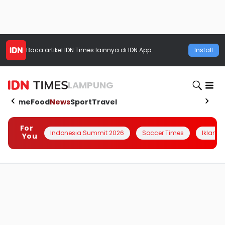
Baca artikel
IDN Times
lainnya di IDN App
Install
LAMPUNG
Home
Food
News
Sport
Travel
For
Indonesia Summit 2026
Soccer Times
Iklanin 
You