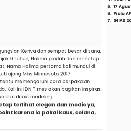
5
.
17 Agus
6
.
Piala A
7
.
GIIAS 2
ngungsian Kenya dan sempat besar di sana.
jak 6 tahun, Halima pindah dan menetap
at. Nama Halima pertama kali muncul di
kuti ajang Miss Minnesota 2017.
l tentu memengaruhi cara berpakaian
. Kali ini IDN Times akan bagikan inspirasi
iun dari dunia modeling.
 tetap terlihat elegan dan modis ya,
 point karena ia pakai kaus, celana,