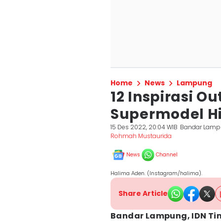
Home
News
Lampung
12 Inspirasi O
Supermodel Hi
15 Des 2022, 20:04 WIB
Bandar Lam
Rohmah Mustaurida
News
Channel
Halima Aden. (Instagram/halima).
Share Article
Bandar Lampung, IDN Ti