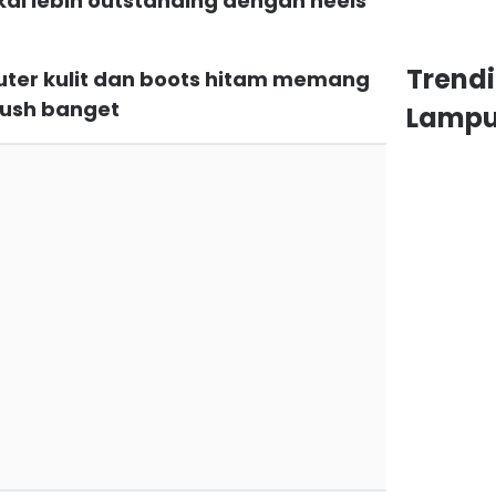
kal lebih outstanding dengan heels
Trend
uter kulit dan boots hitam memang
crush banget
Lamp