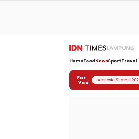
LAMPUNG
Home
Food
News
Sport
Travel
For
Indonesia Summit 202
You