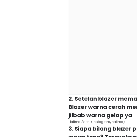
2. Setelan blazer mem
Blazer warna cerah m
jilbab warna gelap ya
Halima Aden. (Instagram/halima)
3. Siapa bilang blazer 
warm tone? Ternyata p