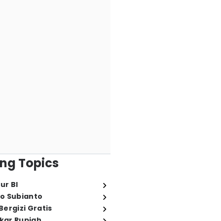
ng Topics
ur BI
o Subianto
ergizi Gratis
ukar Rupiah