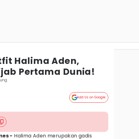
utfit Halima Aden,
jab Pertama Dunia!
pung
Add Us on Google
mes -
Halima Aden merupakan gadis