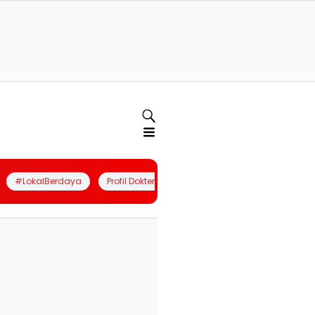
#LokalBerdaya
Profil Dokter
Quiz
Join Community