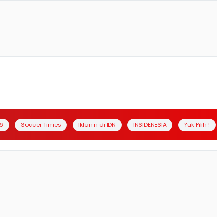
6
Soccer Times
Iklanin di IDN
INSIDENESIA
Yuk Pilih !