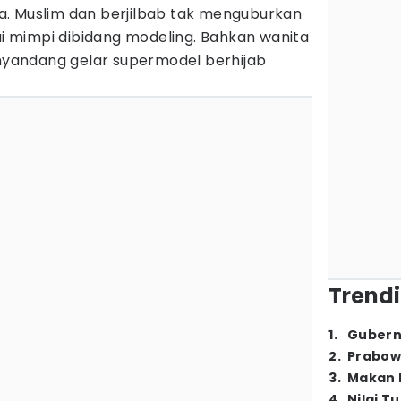
. Muslim dan berjilbab tak menguburkan
 mimpi dibidang modeling. Bahkan wanita
enyandang gelar supermodel berhijab
Trendi
1
.
Gubern
2
.
Prabow
3
.
Makan B
4
.
Nilai T