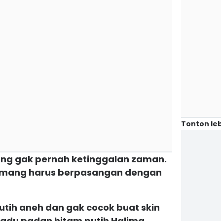
Tonton leb
ang gak pernah ketinggalan zaman.
emang harus berpasangan dengan
putih aneh dan gak cocok buat skin
adu padan hitam putih Halima