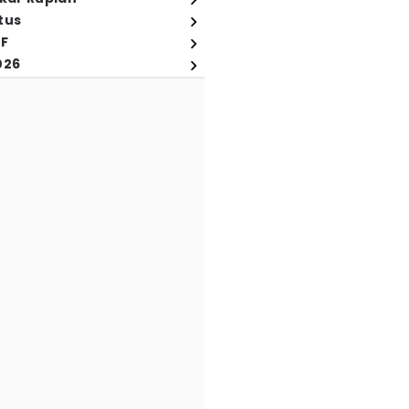
tus
FF
026