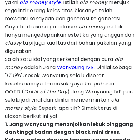
yakni
old money style
. Istilah
old money
merujuk
segelintir orang kelas atas biasanya telah
mewarisi kekayaan dari generasi ke generasi.
Gaya berbusana para kaum
old money
ini tak
hanya mengedepankan estetika yang anggun dan
classy
tapi juga kualitas dari bahan pakaian yang
digunakan.
Salah satu idol yang terkenal dengan aura
old
money
adalah Jang
Wonyoung IVE
. Dinilai sebagai
"
IT Girl
", sosok Wonyoung selalu disorot
kesehariannya termasuk gaya berpakaian.
OOTD (
Outfit of The Day
) Jang Wonyoung IVE pun
selalu jadi viral dan dinilai mencerminkan
old
money style
. Seperti apa sih? Simak terus di
ulasan berikut ini ya!
1. Jang Wonyoung menonjolkan lekuk pinggang
dan tinggi badan dengan black mini dress.
Kalung, anting dan jam tangan warna senada