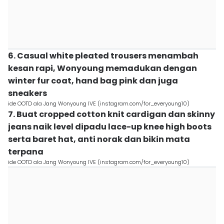
6. Casual white pleated trousers menambah
kesan rapi, Wonyoung memadukan dengan
winter fur coat, hand bag pink dan juga
sneakers
ide OOTD ala Jang Wonyoung IVE (instagram.com/for_everyoung10)
7. Buat cropped cotton knit cardigan dan skinny
jeans naik level dipadu lace-up knee high boots
serta baret hat, anti norak dan bikin mata
terpana
ide OOTD ala Jang Wonyoung IVE (instagram.com/for_everyoung10)