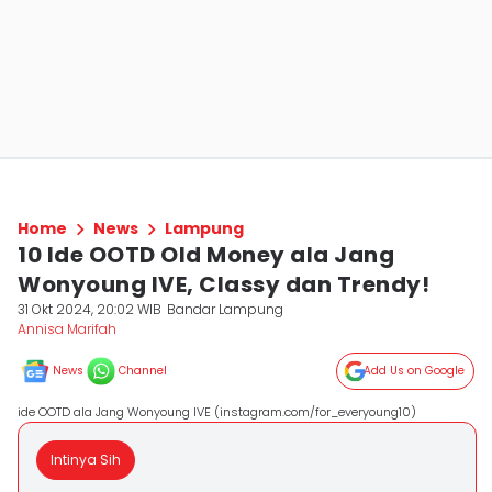
Home
News
Lampung
10 Ide OOTD Old Money ala Jang
Wonyoung IVE, Classy dan Trendy!
31 Okt 2024, 20:02 WIB
Bandar Lampung
Annisa Marifah
News
Channel
Add Us on Google
ide OOTD ala Jang Wonyoung IVE (instagram.com/for_everyoung10)
Intinya Sih