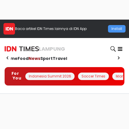
Baca artikel
IDN Times
lainnya di IDN App
Install
LAMPUNG
Home
Food
News
Sport
Travel
For
Indonesia Summit 2026
Soccer Times
Iklanin 
You