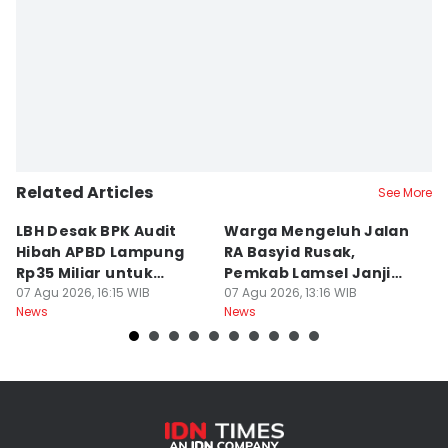
Related Articles
See More
LBH Desak BPK Audit
Warga Mengeluh Jalan
B
Hibah APBD Lampung
RA Basyid Rusak,
Pe
Rp35 Miliar untuk
Pemkab Lamsel Janji
P
Kejaksaan
07 Agu 2026, 16:15 WIB
Segera Perbaiki
07 Agu 2026, 13:16 WIB
D
07
News
News
Ne