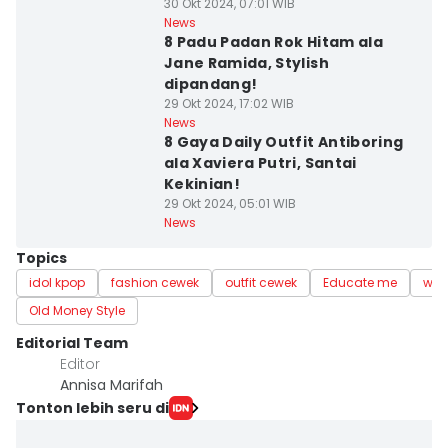
30 Okt 2024, 07:01 WIB
News
8 Padu Padan Rok Hitam ala
Jane Ramida, Stylish
dipandang!
29 Okt 2024, 17:02 WIB
News
8 Gaya Daily Outfit Antiboring
ala Xaviera Putri, Santai
Kekinian!
29 Okt 2024, 05:01 WIB
News
Topics
idol kpop
fashion cewek
outfit cewek
Educate me
won
Old Money Style
Editorial Team
Editor
Annisa Marifah
Tonton lebih seru di