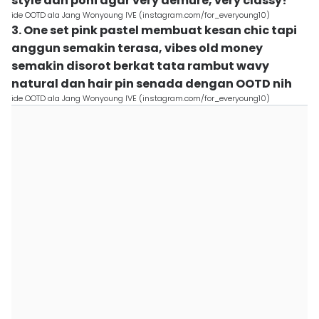
style dan poni agar very demure, very classy!
ide OOTD ala Jang Wonyoung IVE (instagram.com/for_everyoung10)
3. One set pink pastel membuat kesan chic tapi
anggun semakin terasa, vibes old money
semakin disorot berkat tata rambut wavy
natural dan hair pin senada dengan OOTD nih
ide OOTD ala Jang Wonyoung IVE (instagram.com/for_everyoung10)