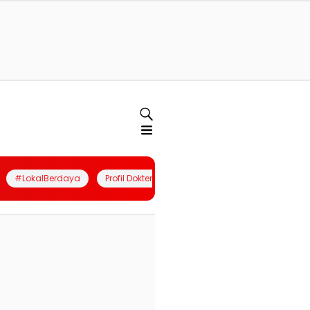
#LokalBerdaya
Profil Dokter
Quiz
Join Community