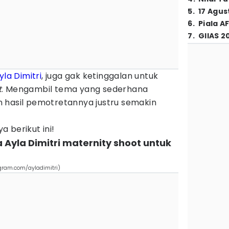
5
.
17 Agus
6
.
Piala A
7
.
GIIAS 2
yla Dimitri
, juga gak ketinggalan untuk
t
. Mengambil tema yang sederhana
 hasil pemotretannya justru semakin
 berikut ini!
 Ayla Dimitri maternity shoot untuk
agram.com/ayladimitri)