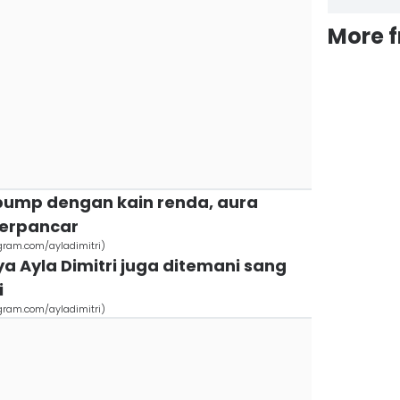
More 
ump dengan kain renda, aura
terpancar
agram.com/ayladimitri)
ya Ayla Dimitri juga ditemani sang
i
agram.com/ayladimitri)