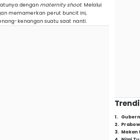
 satunya dengan
maternity shoot
. Melalui
n memamerkan perut buncit ini,
kenang-kenangan suatu saat nanti.
Trendi
1
.
Gubern
2
.
Prabow
3
.
Makan B
4
.
Nilai T