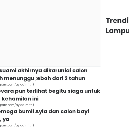
Trend
Lamp
n suami akhirnya dikaruniai calon
ah menunggu ;eboh dari 2 tahun
agram.com/ayladimitri)
vara pun terlihat begitu siaga untuk
kehamilan ini
agram.com/ayladimitri)
semoga bumil Ayla dan calon bayi
, ya
agram.com/ayladimitri)