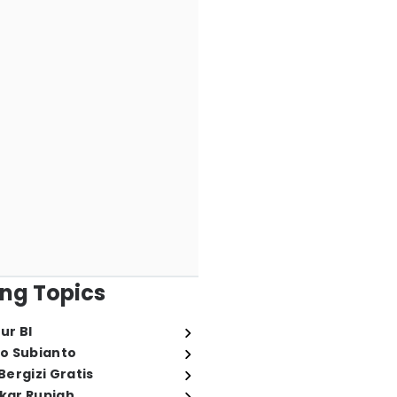
ng Topics
ur BI
o Subianto
ergizi Gratis
ukar Rupiah