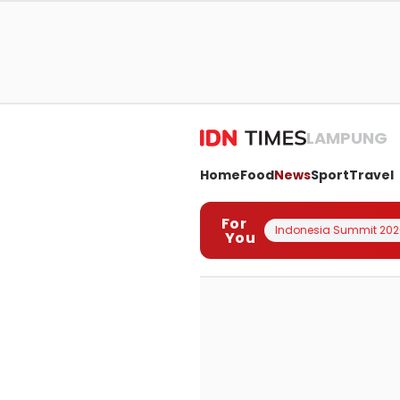
LAMPUNG
Home
Food
News
Sport
Travel
For
Indonesia Summit 202
You