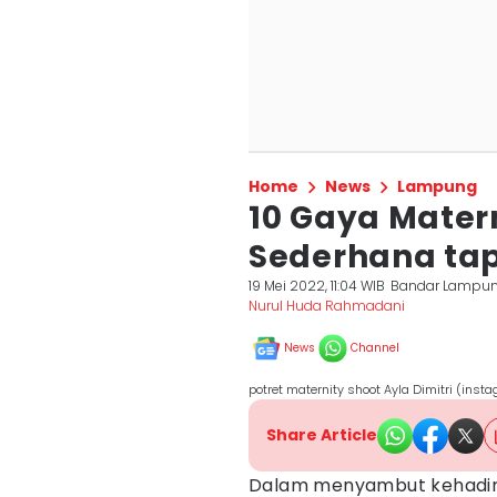
Home
News
Lampung
10 Gaya Matern
Sederhana tap
19 Mei 2022, 11:04 WIB
Bandar Lampu
Nurul Huda Rahmadani
News
Channel
potret maternity shoot Ayla Dimitri (inst
Share Article
Dalam menyambut kehadira