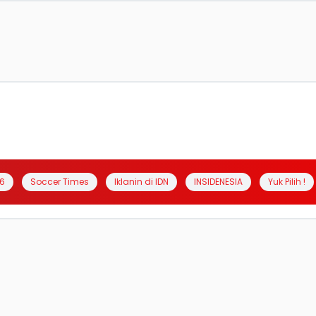
6
Soccer Times
Iklanin di IDN
INSIDENESIA
Yuk Pilih !