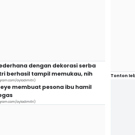
ederhana dengan dekorasi serba
tri berhasil tampil memukau, nih
Tonton leb
agram.com/ayladimitri)
y eye membuat pesona ibu hamil
tegas
agram.com/ayladimitri)