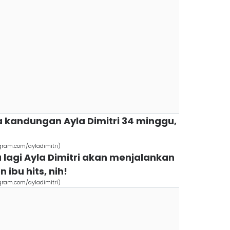
sia kandungan Ayla Dimitri 34 minggu,
agram.com/ayladimitri)
ma lagi Ayla Dimitri akan menjalankan
 ibu hits, nih!
agram.com/ayladimitri)