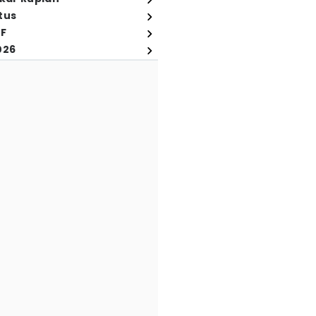
tus
FF
026