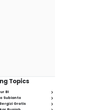
ng Topics
ur BI
o Subianto
ergizi Gratis
ukar Rupiah