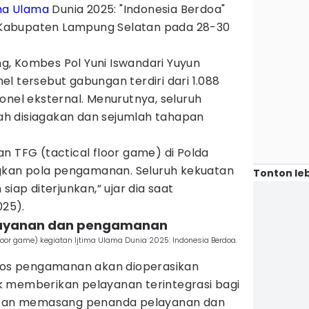
ima Ulama
Dunia 2025: "Indonesia Berdoa"
 Kabupaten Lampung Selatan pada 28-30
, Kombes Pol Yuni Iswandari Yuyun
l tersebut gabungan terdiri dari 1.088
onel eksternal. Menurutnya, seluruh
h disiagakan dan sejumlah tahapan
n TFG (tactical floor game) di Polda
kan pola pengamanan. Seluruh kekuatan
Tonton leb
siap diterjunkan,” ujar dia saat
025).
layanan dan pengamanan
loor game) kegiatan Ijtima Ulama Dunia 2025: Indonesia Berdoa.
 pos pengamanan akan dioperasikan
 memberikan pelayanan terintegrasi bagi
ibkan memasang penanda pelayanan dan