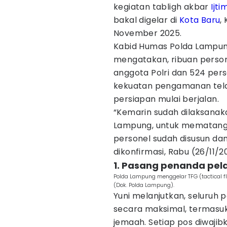
kegiatan tabligh akbar
Ijt
bakal digelar di
Kota Baru
,
November 2025.
Kabid Humas Polda Lampung
mengatakan, ribuan persone
anggota Polri dan 524 pers
kekuatan pengamanan tela
persiapan mulai berjalan.
“Kemarin sudah dilaksanaka
Lampung, untuk mematang
personel sudah disusun dan 
dikonfirmasi, Rabu (26/11/2
1. Pasang penanda pe
Polda Lampung menggelar TFG (tactical f
(Dok. Polda Lampung).
Yuni melanjutkan, seluruh
secara maksimal, termasuk
jemaah. Setiap pos diwaj