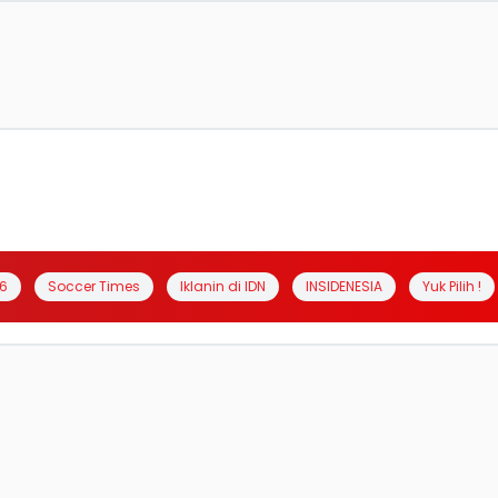
6
Soccer Times
Iklanin di IDN
INSIDENESIA
Yuk Pilih !