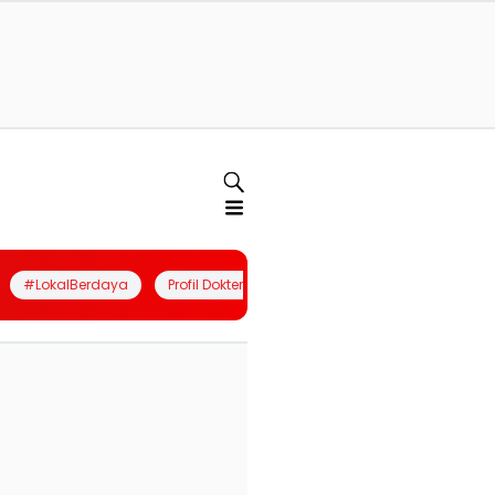
#LokalBerdaya
Profil Dokter
Quiz
Join Community