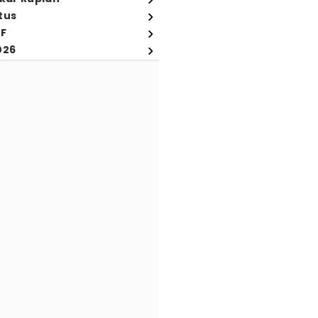
tus
FF
026