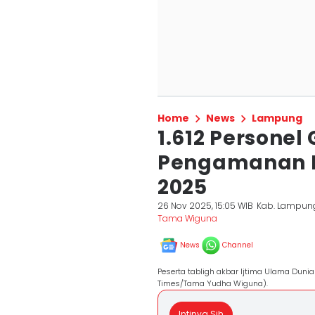
Home
News
Lampung
1.612 Persone
Pengamanan I
2025
26 Nov 2025, 15:05 WIB
Kab. Lampung
Tama Wiguna
News
Channel
Peserta tabligh akbar Ijtima Ulama Dunia
Times/Tama Yudha Wiguna).
Intinya Sih