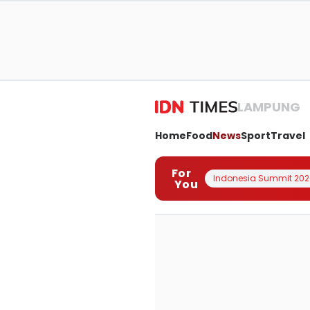
LAMPUNG
Home
Food
News
Sport
Travel
For
Indonesia Summit 202
You