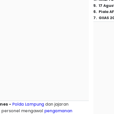
5
.
17 Agus
6
.
Piala A
7
.
GIIAS 2
mes -
Polda Lampung
dan jajaran
2 personel mengawal
pengamanan