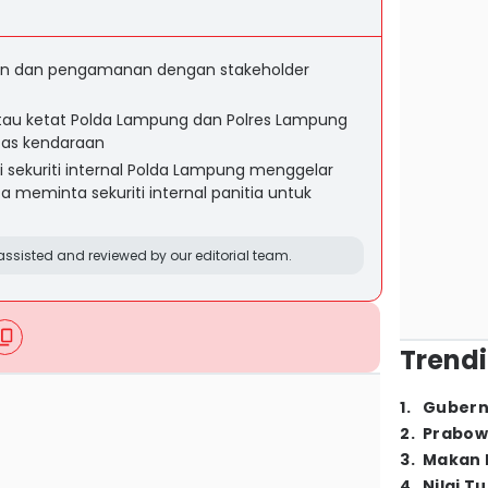
n dan pengamanan dengan stakeholder
ntau ketat Polda Lampung dan Polres Lampung
tas kendaraan
i sekuriti internal Polda Lampung menggelar
a meminta sekuriti internal panitia untuk
ssisted and reviewed by our editorial team.
Trendi
1
.
Gubern
2
.
Prabow
3
.
Makan B
4
.
Nilai T