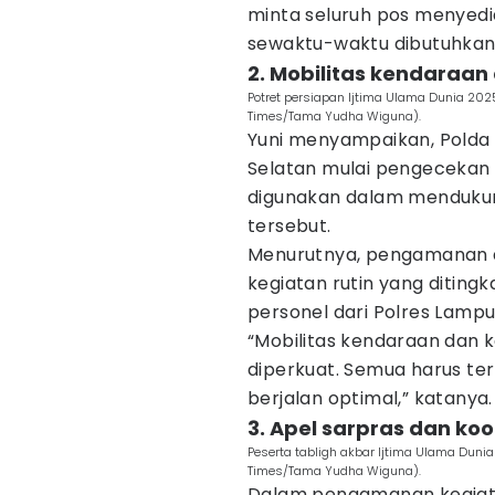
minta seluruh pos menyed
sewaktu-waktu dibutuhkan j
2. Mobilitas kendaraan
Potret persiapan Ijtima Ulama Dunia 2025
Times/Tama Yudha Wiguna).
Yuni menyampaikan, Pold
Selatan mulai pengecekan 
digunakan dalam menduku
tersebut.
Menurutnya, pengamanan a
kegiatan rutin yang diting
personel dari Polres Lampu
“Mobilitas kendaraan dan 
diperkuat. Semua harus t
berjalan optimal,” katanya.
3. Apel sarpras dan koor
Peserta tabligh akbar Ijtima Ulama Dunia
Times/Tama Yudha Wiguna).
Dalam pengamanan kegiatan