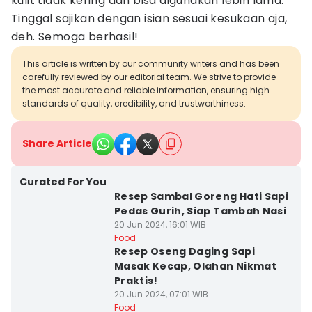
kulit tidak kering dan bisa digunakan lebih lama.
Tinggal sajikan dengan isian sesuai kesukaan aja,
deh. Semoga berhasil!
This article is written by our community writers and has been
carefully reviewed by our editorial team. We strive to provide
the most accurate and reliable information, ensuring high
standards of quality, credibility, and trustworthiness.
Share Article
Curated For You
Resep Sambal Goreng Hati Sapi
Pedas Gurih, Siap Tambah Nasi
20 Jun 2024, 16:01 WIB
Food
Resep Oseng Daging Sapi
Masak Kecap, Olahan Nikmat
Praktis!
20 Jun 2024, 07:01 WIB
Food