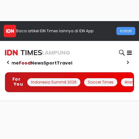
Baca artikel
IDN Times
lainnya di IDN App
Install
LAMPUNG
Home
Food
News
Sport
Travel
For
Indonesia Summit 2026
Soccer Times
Iklanin 
You