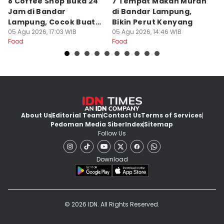
8 Coffee Shop Buka 24
7 Tempat Makan Murah
Ni
Jam di Bandar
di Bandar Lampung,
L
Lampung, Cocok Buat
Bikin Perut Kenyang
J
Begadang
05 Agu 2026, 17:03 WIB
05 Agu 2026, 14:46 WIB
L
29
Food
Food
Fo
About Us
Editorial Team
Contact Us
Terms of Services
Pedoman Media Siber
Index
Sitemap
Follow Us
Download
© 2026 IDN. All Rights Reserved.