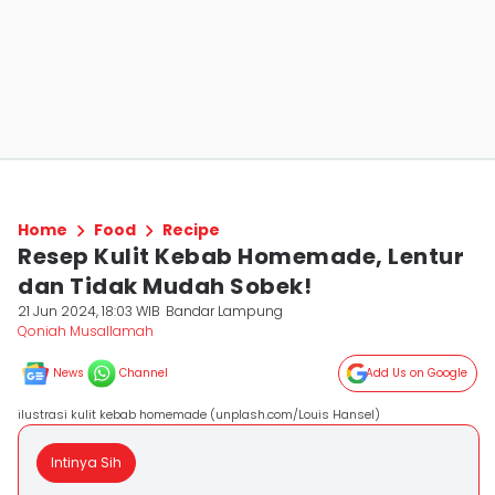
Home
Food
Recipe
Resep Kulit Kebab Homemade, Lentur
dan Tidak Mudah Sobek!
21 Jun 2024, 18:03 WIB
Bandar Lampung
Qoniah Musallamah
News
Channel
Add Us on Google
ilustrasi kulit kebab homemade (unplash.com/Louis Hansel)
Intinya Sih