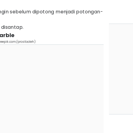
ingin sebelum dipotong menjadi potongan-
 disantap.
arble
reepik.com/prostooleh)