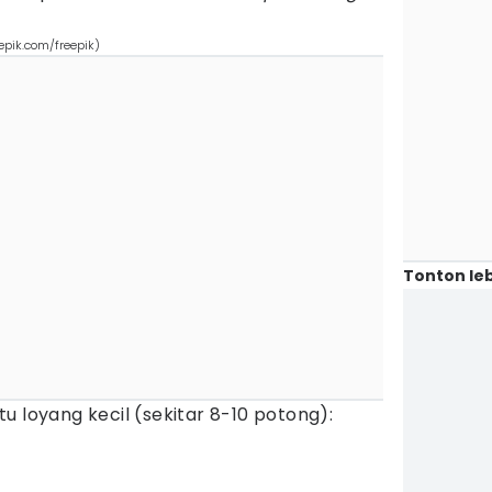
epik.com/freepik)
Tonton leb
u loyang kecil (sekitar 8-10 potong):