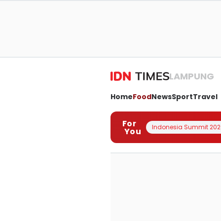
LAMPUNG
Home
Food
News
Sport
Travel
For
Indonesia Summit 202
You