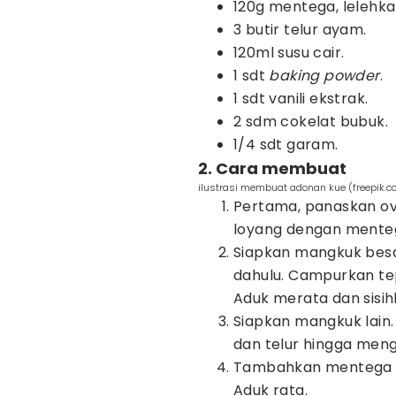
120g mentega, lelehk
3 butir telur ayam.
120ml susu cair.
1 sdt
baking powder
.
1 sdt vanili ekstrak.
2 sdm cokelat bubuk.
1/4 sdt garam.
2. Cara membuat
ilustrasi membuat adonan kue (freepik.c
Pertama, panaskan ove
loyang dengan mentega
Siapkan mangkuk besa
dahulu. Campurkan te
Aduk merata dan sisi
Siapkan mangkuk lain.
dan telur hingga me
Tambahkan mentega ca
Aduk rata.