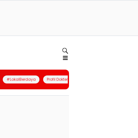
#LokalBerdaya
Profil Dokter
Quiz
Join Community