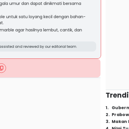
egala umur dan dapat dinikmati bersama
le untuk satu loyang kecil dengan bahan-
t.
arble agar hasilnya lembut, cantik, dan
ssisted and reviewed by our editorial team.
Trendi
1
.
Gubern
2
.
Prabow
3
.
Makan B
4
.
Nilai T