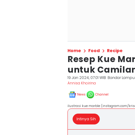
Home
Food
Recipe
Resep Kue Mar
untuk Camilan
19 Jan 2024, 07:01 WIB
Bandar Lamp
Annisa Khoirina
News
Channel
ilustrasi kue marble (instagram.com/kris
Intinya Sih