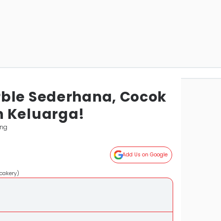
ble Sederhana, Cocok
 Keluarga!
ung
Add Us on Google
cakery)