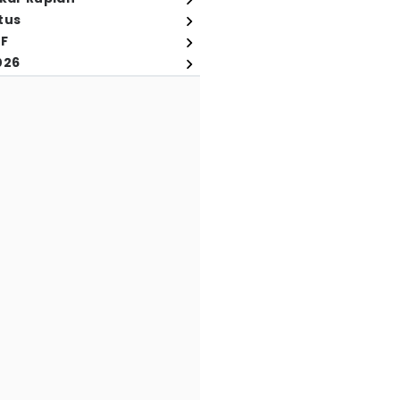
tus
FF
026