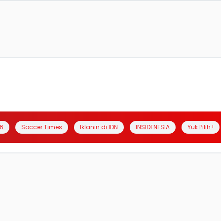
6
Soccer Times
Iklanin di IDN
INSIDENESIA
Yuk Pilih !