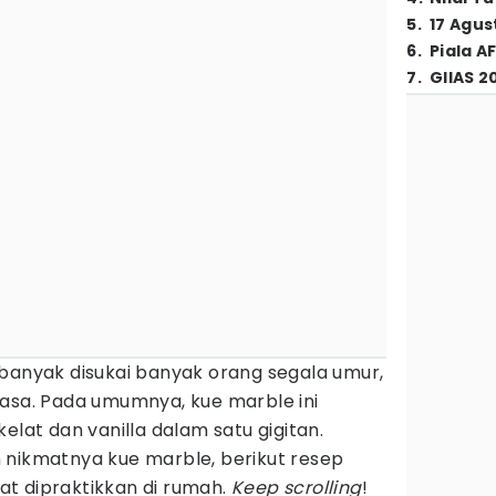
5
.
17 Agus
6
.
Piala A
7
.
GIIAS 2
 banyak disukai banyak orang segala umur,
wasa. Pada umumnya, kue marble ini
elat dan vanilla dalam satu gigitan.
 nikmatnya kue marble, berikut resep
t dipraktikkan di rumah.
Keep scrolling
!