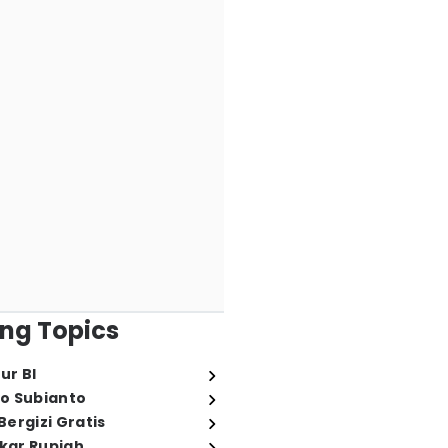
ng Topics
ur BI
o Subianto
ergizi Gratis
ukar Rupiah