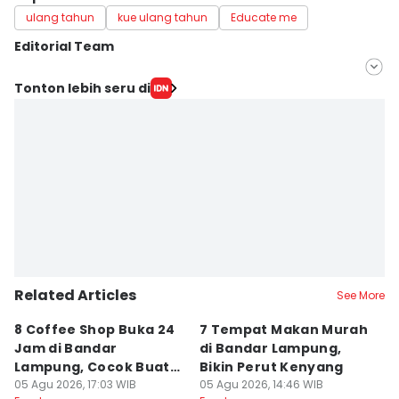
ulang tahun
kue ulang tahun
Educate me
Editorial Team
Editor
Tonton lebih seru di
Silviana
Editor
Martin Tobing
Related Articles
See More
8 Coffee Shop Buka 24
7 Tempat Makan Murah
Ni
Jam di Bandar
di Bandar Lampung,
L
Lampung, Cocok Buat
Bikin Perut Kenyang
J
Begadang
05 Agu 2026, 17:03 WIB
05 Agu 2026, 14:46 WIB
L
29