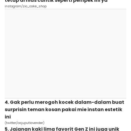
tetap di hias cantik seperti pempek ini ya
instagram/zio_cake_shop
4. Gak perlu merogoh kocek dalam-dalam buat
surprisin teman kosan pakai mie instan estetik
ini
(twitter/cajuputlavender)
5. Jajanan kaki lima favorit Gen Z ini juga unik