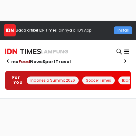
Baca artikel
IDN Times
lainnya di IDN App
Install
LAMPUNG
Home
Food
News
Sport
Travel
For
Indonesia Summit 2026
Soccer Times
Iklanin 
You