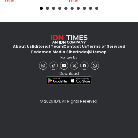
Food
Food
Fo
About Us
Editorial Team
Contact Us
Terms of Services
Pedoman Media Siber
Index
Sitemap
Follow Us
Download
© 2026 IDN. All Rights Reserved.