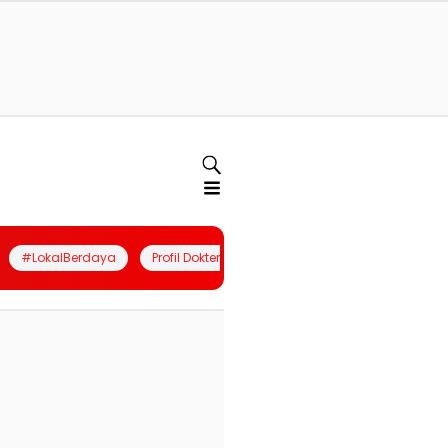
#LokalBerdaya
Profil Dokter
Quiz
Join Community