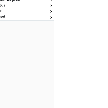
tus
FF
026