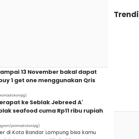
Trend
i sampai 13 November bakal dapat
 buy 1 get one menggunakan Qris
/promodiskonlpg)
merapat ke Seblak Jebreed A'
lak seafood cuma Rp11 ribu rupiah
stagram/promodiskonlpg)
ner di Kota Bandar Lampung bisa kamu