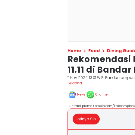
Home
Food
Dining Guid
Rekomendasi P
11.11 di Band
11 Nov 2024, 13:01 WIB
Bandar Lampun
Silviana
News
Channel
ilustrasi promo (pexels.com/kaboompics
Intinya Sih