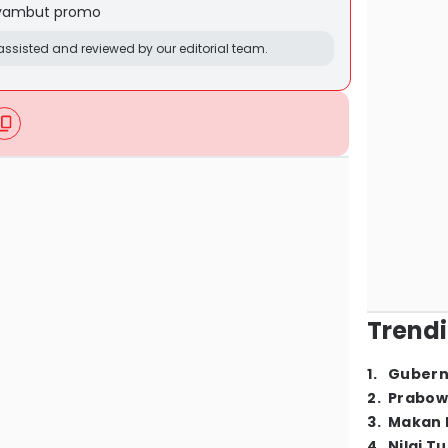
nyambut promo
ssisted and reviewed by our editorial team.
Trendi
1
.
Gubern
2
.
Prabow
3
.
Makan B
4
.
Nilai T