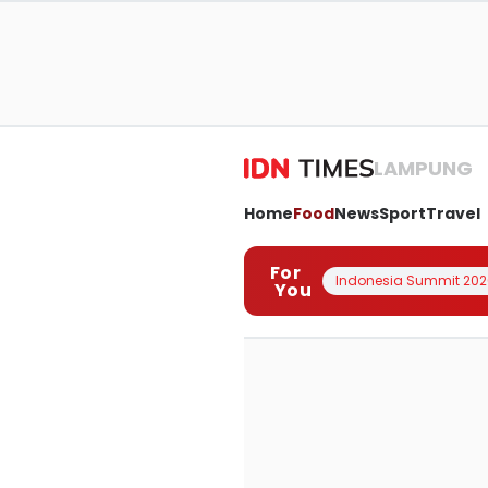
LAMPUNG
Home
Food
News
Sport
Travel
For
Indonesia Summit 202
You