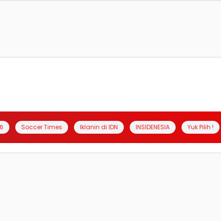
6
Soccer Times
Iklanin di IDN
INSIDENESIA
Yuk Pilih !