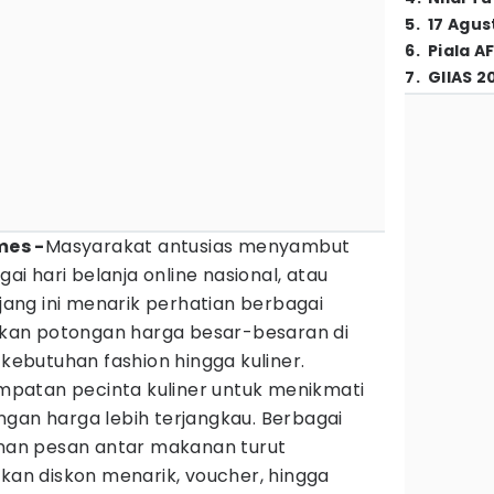
5
.
17 Agus
6
.
Piala A
7
.
GIIAS 2
mes -
Masyarakat antusias menyambut
gai hari belanja online nasional, atau
Ajang ini menarik perhatian berbagai
an potongan harga besar-besaran di
 kebutuhan fashion hingga kuliner.
sempatan pecinta kuliner untuk menikmati
ngan harga lebih terjangkau. Berbagai
yanan pesan antar makanan turut
n diskon menarik, voucher, hingga