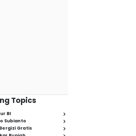
ng Topics
ur BI
o Subianto
ergizi Gratis
ukar Rupiah