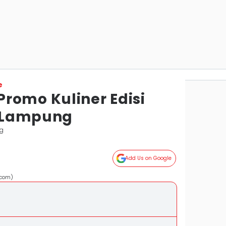
e
romo Kuliner Edisi
ar Lampung
g
Add Us on Google
.com)