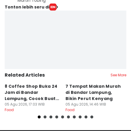
Martin Tobing
Tonton lebih seru di
Related Articles
See More
8 Coffee Shop Buka 24
7 Tempat Makan Murah
Ni
Jam di Bandar
di Bandar Lampung,
L
Lampung, Cocok Buat
Bikin Perut Kenyang
J
Begadang
05 Agu 2026, 17:03 WIB
05 Agu 2026, 14:46 WIB
L
29
Food
Food
Fo