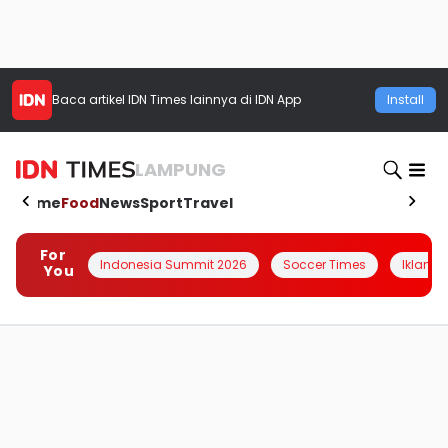
Baca artikel
IDN Times
lainnya di IDN App
Install
LAMPUNG
Home
Food
News
Sport
Travel
For
Indonesia Summit 2026
Soccer Times
Iklanin 
You