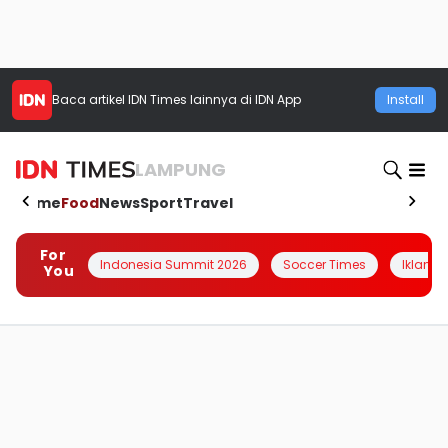
Baca artikel
IDN Times
lainnya di IDN App
Install
LAMPUNG
Home
Food
News
Sport
Travel
For
Indonesia Summit 2026
Soccer Times
Iklanin 
You