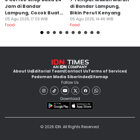
Jam di Bandar
di Bandar Lampung,
L
Lampung, Cocok Buat
Bikin Perut Kenyang
J
Begadang
05 Agu 2026, 17:03 WIB
05 Agu 2026, 14:46 WIB
L
29
Food
Food
Fo
About Us
Editorial Team
Contact Us
Terms of Services
Pedoman Media Siber
Index
Sitemap
Follow Us
Download
© 2026 IDN. All Rights Reserved.