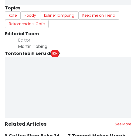
Topics
kafe
Foody
kuliner lampung
Keep me on Trend
Rekomendasi Cafe
Editorial Team
Editor
Martin Tobing
Tonton lebih seru di
Related Articles
See More
8 Coffee Shop Buka 24
7 Tempat Makan Murah
Ni