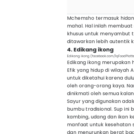
Mchemsho termasuk hidanga
mahal. Hal inilah membuat 
khusus untuk menyambut t
ditawarkan lebih autentik
4. Edikang ikong
Edikang ikong (facebook.com/1qFoodPlatte
Edikang ikong merupakan hi
Efik yang hidup di wilayah 
untuk diketahui karena dul
oleh orang-orang kaya. Nam
dinikmati oleh semua kalan
Sayur yang digunakan ada
bumbu tradisional. Sup ini
kambing, udang dan ikan ke
manfaat untuk kesehatan s
dan menurunkan berat bad