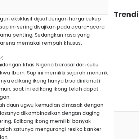
Trend
n eksklusif dijual dengan harga cukup
sup ini sering disajikan pada acara-acara
amu penting. Sedangkan rasa yang
 karena memakai rempah khusus.
r)
dangan khas Nigeria berasal dari suku
Akwa Ibom. Sup ini memiliki sejarah menarik
unya edikang ikong hanya bisa dinikmati
un, saat ini edikang ikong telah dapat
gan.
lah daun ugwu kemudian dimasak dengan
 biasanya dikombinasikan dengan daging
ring. Edikang ikong memiliki banyak
alah satunya mengurangi resiko kanker
an.