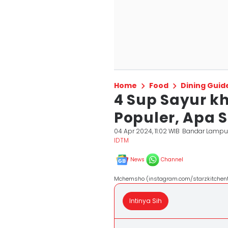
Home
Food
Dining Guid
4 Sup Sayur kh
Populer, Apa 
04 Apr 2024, 11:02 WIB
Bandar Lamp
IDTM
News
Channel
Mchemsho (instagram.com/starzkitchen
Intinya Sih