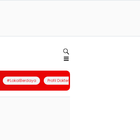
#LokalBerdaya
Profil Dokter
Quiz
Join Community