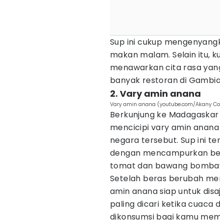
Sup ini cukup mengenyangk
makan malam. Selain itu, 
menawarkan cita rasa yang
banyak restoran di Gambia
2. Vary amin anana
Vary amin anana (youtube.com/Akany Co
Berkunjung ke Madagaskar 
mencicipi vary amin anana
negara tersebut. Sup ini t
dengan mencampurkan b
tomat dan bawang bomba
Setelah beras berubah men
amin anana siap untuk dis
paling dicari ketika cuaca 
dikonsumsi bagi kamu mem