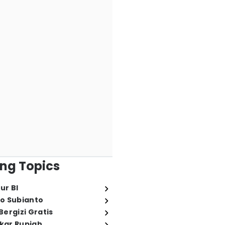
ng Topics
ur BI
o Subianto
ergizi Gratis
ukar Rupiah