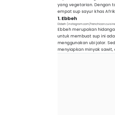
yang vegetarian. Dengan ta
empat sup sayur khas Afrika
1. Ebbeh
Ebbeh (instagram.com/frenchican.cuisin
Ebbeh merupakan hidangan
untuk membuat sup ini adal
menggunakan ubi jalar. S
menyiapkan minyak sawit, ca