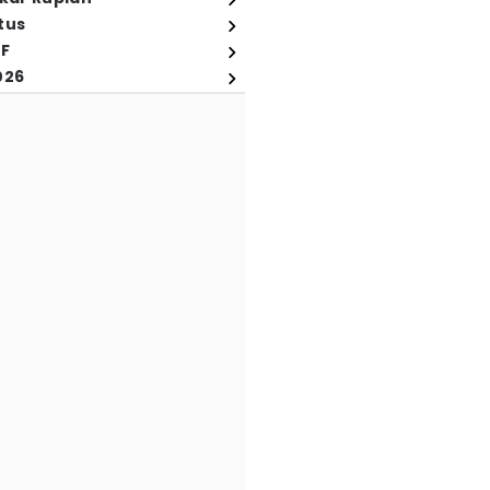
tus
FF
026