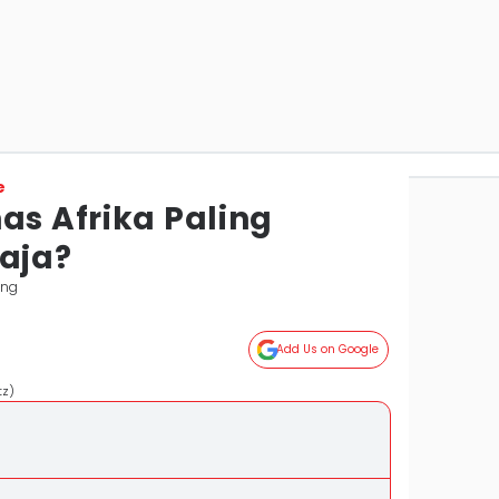
e
as Afrika Paling
Saja?
ung
Add Us on Google
tz)