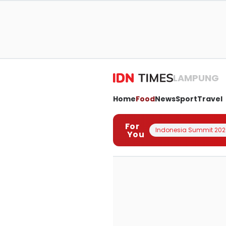
LAMPUNG
Home
Food
News
Sport
Travel
For
Indonesia Summit 202
You