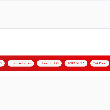
6
Soccer Times
Iklanin di IDN
INSIDENESIA
Yuk Pilih !