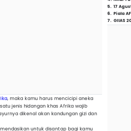
5
.
17 Agus
6
.
Piala A
7
.
GIIAS 2
rika
, maka kamu harus mencicipi aneka
 satu jenis hidangan khas Afrika wajib
ayurnya dikenal akan kandungan gizi dan
omendasikan untuk disantap bagi kamu