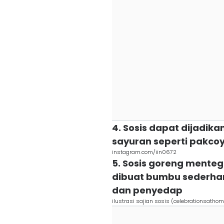
4. Sosis dapat dijadik
sayuran seperti pakcoy
instagram.com/iin0672
5. Sosis goreng menteg
dibuat bumbu sederha
dan penyedap
ilustrasi sajian sosis (celebrationsatho