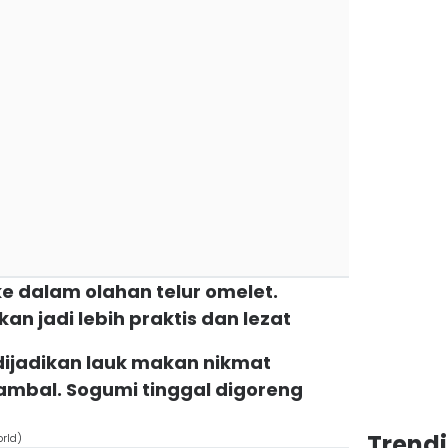
ke dalam olahan telur omelet.
an jadi lebih praktis dan lezat
 dijadikan lauk makan nikmat
ambal. Sogumi tinggal digoreng
Trend
rld)