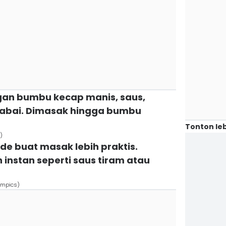
engan bumbu kecap manis, saus,
bai. Dimasak hingga bumbu
Tonton leb
)
 ide buat masak lebih praktis.
instan seperti saus tiram atau
ompics)