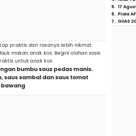
5
.
17 Agus
6
.
Piala A
7
.
GIIAS 2
p praktis dan rasanya lebih nikmat.
k lauk makan anak kos. Begini olahan sosis
raktis untuk anak kos.
 dengan bumbu saus pedas manis.
m, saus sambal dan saus tomat
a bawang