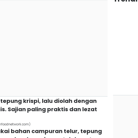
 tepung krispi, lalu diolah dengan
 Sajian paling praktis dan lezat
nfoodnetwork.com)
pakai bahan campuran telur, tepung