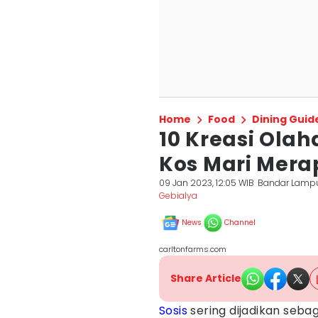
Home
Food
Dining Guid
10 Kreasi Olah
Kos Mari Mera
09 Jan 2023, 12:05 WIB
Bandar Lamp
Gebialya
News
Channel
carltonfarms.com
Share Article
Sosis
sering dijadikan sebag