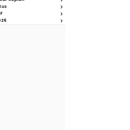
tus
FF
026