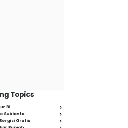
ng Topics
ur BI
o Subianto
ergizi Gratis
ukar Rupiah