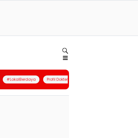
#LokalBerdaya
Profil Dokter
Quiz
Join Community