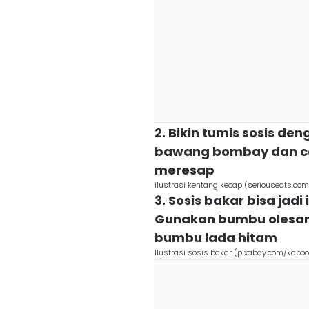
2. Bikin tumis sosis d
bawang bombay dan ca
meresap
ilustrasi kentang kecap (seriouseats.com
3. Sosis bakar bisa jadi
Gunakan bumbu olesan 
bumbu lada hitam
Ilustrasi sosis bakar (pixabay.com/kabo