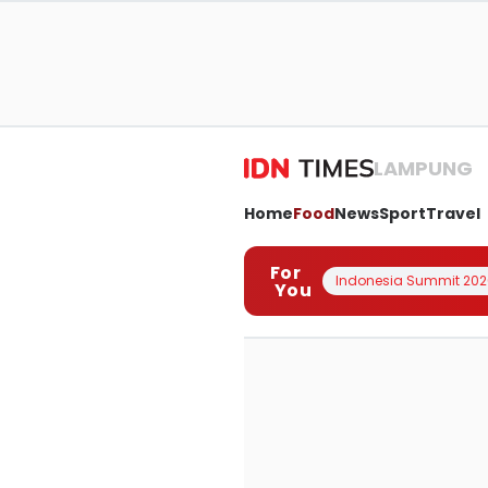
LAMPUNG
Home
Food
News
Sport
Travel
For
Indonesia Summit 202
You