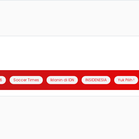
6
Soccer Times
Iklanin di IDN
INSIDENESIA
Yuk Pilih !