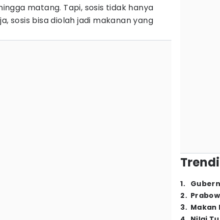
ngga matang. Tapi, sosis tidak hanya
a, sosis bisa diolah jadi makanan yang
Trendi
1
.
Gubern
2
.
Prabow
3
.
Makan B
4
.
Nilai T