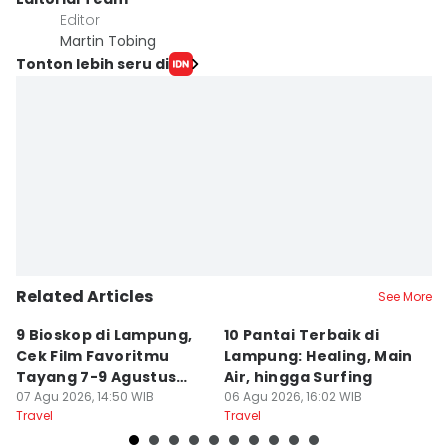
Editor
Martin Tobing
Tonton lebih seru di
Related Articles
See More
9 Bioskop di Lampung,
10 Pantai Terbaik di
L
Cek Film Favoritmu
Lampung: Healing, Main
Sp
Tayang 7-9 Agustus
Air, hingga Surfing
S
2026
07 Agu 2026, 14:50 WIB
06 Agu 2026, 16:02 WIB
U
04
Travel
Travel
Tr