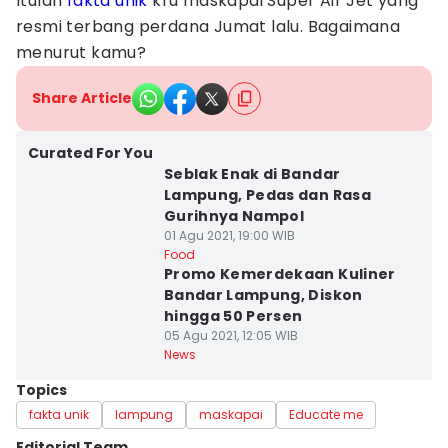
Itulah
fakta unik
kru maskapai Super Air Jet yang
resmi terbang perdana Jumat lalu. Bagaimana
menurut kamu?
Share Article
Curated For You
Seblak Enak di Bandar
Lampung, Pedas dan Rasa
Gurihnya Nampol
01 Agu 2021, 19:00 WIB
Food
Promo Kemerdekaan Kuliner
Bandar Lampung, Diskon
hingga 50 Persen
05 Agu 2021, 12:05 WIB
News
Topics
fakta unik
lampung
maskapai
Educate me
Editorial Team