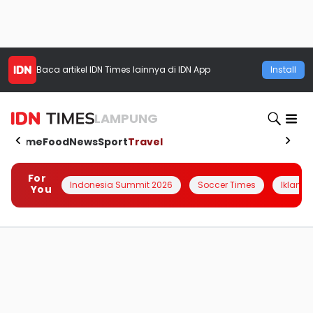
Baca artikel
IDN Times
lainnya di IDN App
Install
LAMPUNG
Home
Food
News
Sport
Travel
For
Indonesia Summit 2026
Soccer Times
Iklanin 
You