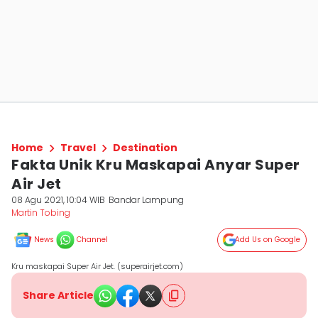
Home
Travel
Destination
Fakta Unik Kru Maskapai Anyar Super
Air Jet
08 Agu 2021, 10:04 WIB
Bandar Lampung
Martin Tobing
News
Channel
Add Us on Google
Kru maskapai Super Air Jet. (superairjet.com)
Share Article