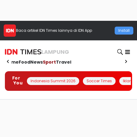
Baca artikel
IDN Times
lainnya di IDN App
Install
LAMPUNG
Home
Food
News
Sport
Travel
For
Indonesia Summit 2026
Soccer Times
Iklanin 
You