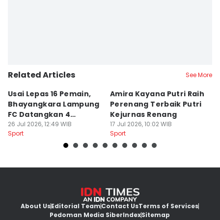
Related Articles
See More
Usai Lepas 16 Pemain,
Amira Kayana Putri Raih
K
Bhayangkara Lampung
Perenang Terbaik Putri
K
FC Datangkan 4
Kejurnas Renang
B
Rekrutan
26 Jul 2026, 12:49 WIB
17 Jul 2026, 10:02 WIB
P
12
Sport
Sport
Sp
About Us
Editorial Team
Contact Us
Terms of Services
Pedoman Media Siber
Index
Sitemap