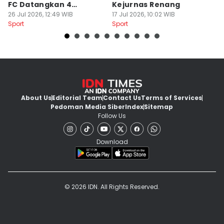
FC Datangkan 4
Kejurnas Renang
B
Rekrutan
26 Jul 2026, 12:49 WIB
17 Jul 2026, 10:02 WIB
P
12
Sport
Sport
Sp
About Us
Editorial Team
Contact Us
Terms of Services
Pedoman Media Siber
Index
Sitemap
Follow Us
Download
© 2026 IDN. All Rights Reserved.