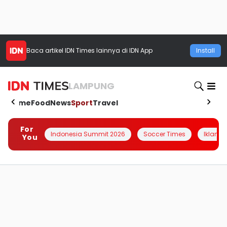
Baca artikel
IDN Times
lainnya di IDN App
Install
LAMPUNG
Home
Food
News
Sport
Travel
For
Indonesia Summit 2026
Soccer Times
Iklanin 
You