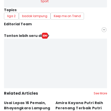
Sport
Topics
liga 2
badak lampung
Keep me on Trend
Editorial Team
Editor
Tonton lebih seru di
Tama Wiguna
Editor
Martin Tobing
Related Articles
See More
Usai Lepas 16 Pemain,
Amira Kayana Putri Raih
K
Bhayangkara Lampung
Perenang Terbaik Putri
K