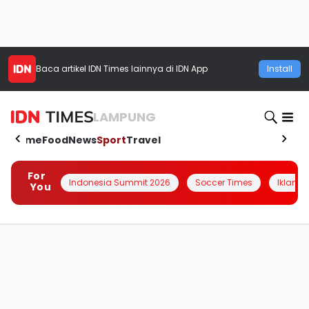
Baca artikel
IDN Times
lainnya di IDN App
Install
LAMPUNG
Home
Food
News
Sport
Travel
For
Indonesia Summit 2026
Soccer Times
Iklanin 
You