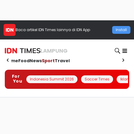
Baca artikel
IDN Times
lainnya di IDN App
Install
LAMPUNG
Home
Food
News
Sport
Travel
For
Indonesia Summit 2026
Soccer Times
Iklanin 
You