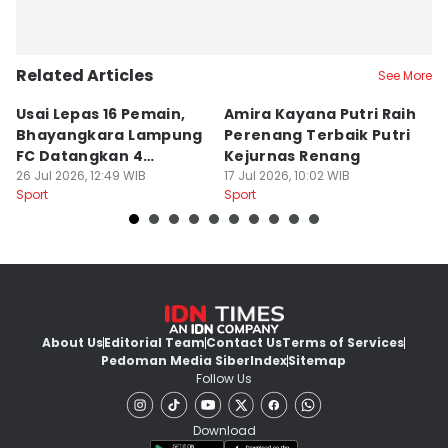
Related Articles
See More
Usai Lepas 16 Pemain,
Amira Kayana Putri Raih
K
Bhayangkara Lampung
Perenang Terbaik Putri
K
FC Datangkan 4
Kejurnas Renang
B
Rekrutan
26 Jul 2026, 12:49 WIB
17 Jul 2026, 10:02 WIB
P
12
Sport
Sport
Sp
About Us
Editorial Team
Contact Us
Terms of Services
Pedoman Media Siber
Index
Sitemap
Follow Us
Download