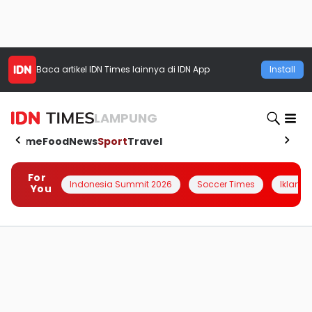
Baca artikel
IDN Times
lainnya di IDN App
Install
LAMPUNG
Home
Food
News
Sport
Travel
For
Indonesia Summit 2026
Soccer Times
Iklanin 
You