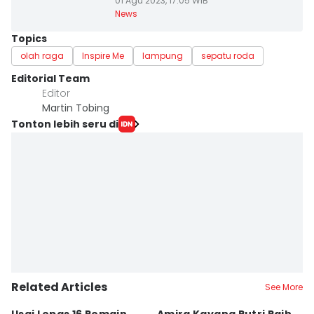
01 Agu 2023, 17:05 WIB
News
Topics
olah raga
Inspire Me
lampung
sepatu roda
Editorial Team
Editor
Martin Tobing
Tonton lebih seru di
Related Articles
See More