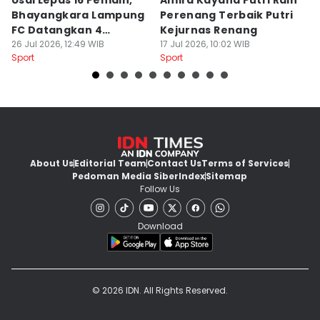
Usai Lepas 16 Pemain,
Amira Kayana Putri Raih
K
Bhayangkara Lampung
Perenang Terbaik Putri
K
FC Datangkan 4
Kejurnas Renang
B
Rekrutan
26 Jul 2026, 12:49 WIB
17 Jul 2026, 10:02 WIB
P
12
Sport
Sport
Sp
About Us
Editorial Team
Contact Us
Terms of Services
Pedoman Media Siber
Index
Sitemap
Follow Us
Download
© 2026 IDN. All Rights Reserved.