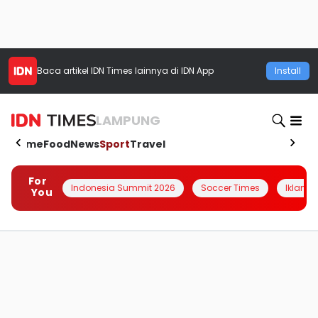
Baca artikel
IDN Times
lainnya di IDN App
Install
LAMPUNG
Home
Food
News
Sport
Travel
For
Indonesia Summit 2026
Soccer Times
Iklanin 
You