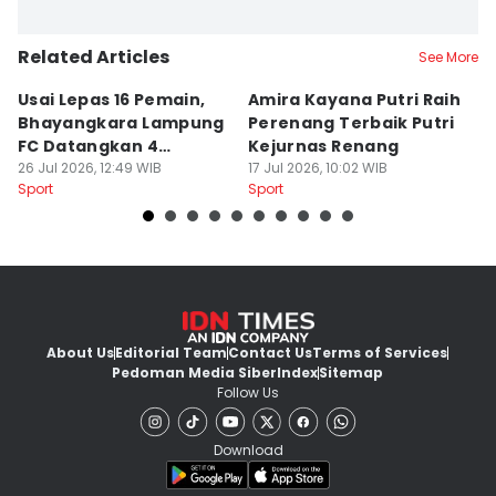
Related Articles
See More
Usai Lepas 16 Pemain,
Amira Kayana Putri Raih
K
Bhayangkara Lampung
Perenang Terbaik Putri
K
FC Datangkan 4
Kejurnas Renang
B
Rekrutan
26 Jul 2026, 12:49 WIB
17 Jul 2026, 10:02 WIB
P
12
Sport
Sport
Sp
About Us
Editorial Team
Contact Us
Terms of Services
Pedoman Media Siber
Index
Sitemap
Follow Us
Download