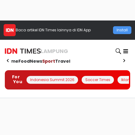
Baca artikel
IDN Times
lainnya di IDN App
Install
LAMPUNG
Home
Food
News
Sport
Travel
For
Indonesia Summit 2026
Soccer Times
Iklanin 
You