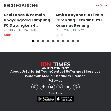
Related Articles
See More
Usai Lepas 16 Pemain,
Amira Kayana Putri Raih
K
Bhayangkara Lampung
Perenang Terbaik Putri
K
FC Datangkan 4
Kejurnas Renang
B
Rekrutan
26 Jul 2026, 12:49 WIB
17 Jul 2026, 10:02 WIB
P
12
Sport
Sport
Sp
About Us
Editorial Team
Contact Us
Terms of Services
Pedoman Media Siber
Index
Sitemap
Follow Us
Download