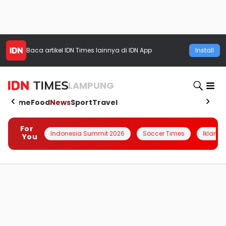
Baca artikel
IDN Times
lainnya di IDN App
Install
LAMPUNG
Home
Food
News
Sport
Travel
For
Indonesia Summit 2026
Soccer Times
Iklanin 
You