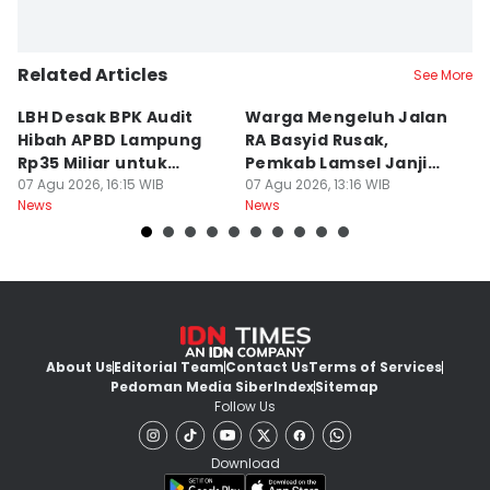
Related Articles
See More
LBH Desak BPK Audit
Warga Mengeluh Jalan
B
Hibah APBD Lampung
RA Basyid Rusak,
Pe
Rp35 Miliar untuk
Pemkab Lamsel Janji
P
Kejaksaan
07 Agu 2026, 16:15 WIB
Segera Perbaiki
07 Agu 2026, 13:16 WIB
D
07
News
News
Ne
About Us
Editorial Team
Contact Us
Terms of Services
Pedoman Media Siber
Index
Sitemap
Follow Us
Download