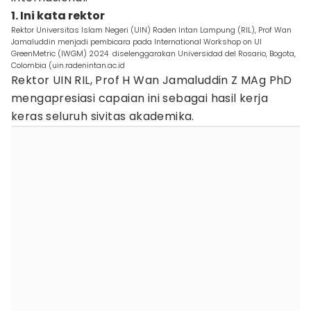
1. Ini kata rektor
Rektor Universitas Islam Negeri (UIN) Raden Intan Lampung (RIL), Prof Wan
Jamaluddin menjadi pembicara pada International Workshop on UI
GreenMetric (IWGM) 2024 diselenggarakan Universidad del Rosario, Bogota,
Colombia (uin.radenintan.ac.id
Rektor UIN RIL, Prof H Wan Jamaluddin Z MAg PhD
mengapresiasi capaian ini sebagai hasil kerja
keras seluruh sivitas akademika.