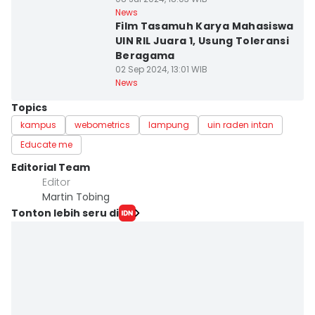
News
Film Tasamuh Karya Mahasiswa
UIN RIL Juara 1, Usung Toleransi
Beragama
02 Sep 2024, 13:01 WIB
News
Topics
kampus
webometrics
lampung
uin raden intan
Educate me
Editorial Team
Editor
Martin Tobing
Tonton lebih seru di