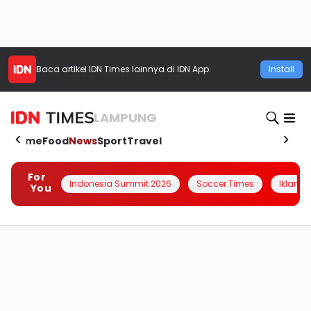
Baca artikel
IDN Times
lainnya di IDN App
Install
LAMPUNG
Home
Food
News
Sport
Travel
For
Indonesia Summit 2026
Soccer Times
Iklanin 
You