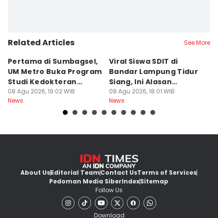
Related Articles
See More
Pertama di Sumbagsel,
Viral Siswa SDIT di
C
UM Metro Buka Program
Bandar Lampung Tidur
d
Studi Kedokteran
Siang, Ini Alasan
B
Hewan
08 Agu 2026, 19:02 WIB
Sekolah
08 Agu 2026, 18:01 WIB
08
News
News
Ne
About Us
Editorial Team
Contact Us
Terms of Services
Pedoman Media Siber
Index
Sitemap
Follow Us
Download