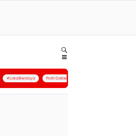
#LokalBerdaya
Profil Dokter
Quiz
Join Community