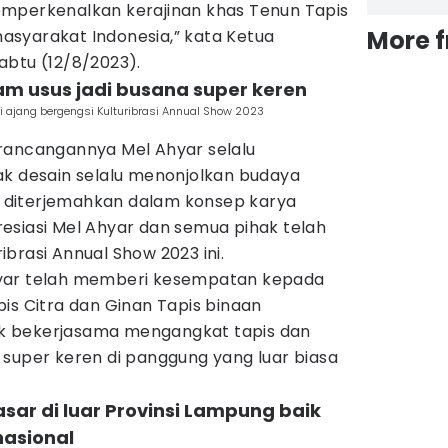
mperkenalkan kerajinan khas Tenun Tapis
More 
syarakat Indonesia,” kata Ketua
abtu (12/8/2023).
lam usus jadi busana super keren
 ajang bergengsi Kulturibrasi Annual Show 2023
rancangannya Mel Ahyar selalu
ak desain selalu menonjolkan budaya
an diterjemahkan dalam konsep karya
esiasi Mel Ahyar dan semua pihak telah
brasi Annual Show 2023 ini.
yar telah memberi kesempatan kepada
is Citra dan Ginan Tapis binaan
k bekerjasama mengangkat tapis dan
 super keren di panggung yang luar biasa
ar di luar Provinsi Lampung baik
nasional