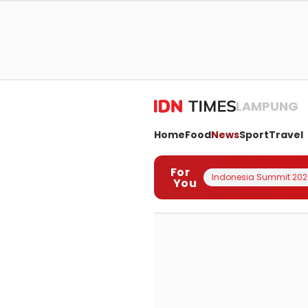
LAMPUNG
Home
Food
News
Sport
Travel
For
Indonesia Summit 202
You