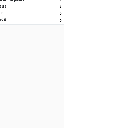
tus
FF
026