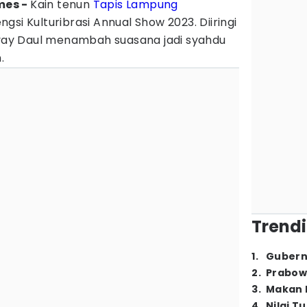
mes -
Kain tenun
Tapis Lampung
si Kulturibrasi Annual Show 2023. Diiringi
Kiyay Daul menambah suasana jadi syahdu
.
Trendi
1
.
Gubern
2
.
Prabow
3
.
Makan B
4
.
Nilai T