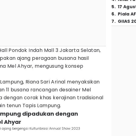
5
.
17 Agus
6
.
Piala A
7
.
GIIAS 2
all Pondok Indah Mall 3 Jakarta Selatan,
upakan ajang peragaan busana hasil
ma Mel Ahyar, mengusung konsep
 Lampung, Riana Sari Arinal menyaksikan
n 11 busana rancangan desainer Mel
dengan corak khas kerajinan tradisional
ain tenun Tapis Lampung.
s Lampung dipadukan dengan
l Ahyar
 ajang bergengsi Kulturibrasi Annual Show 2023