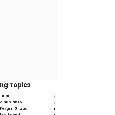
ng Topics
ur BI
o Subianto
ergizi Gratis
ukar Rupiah