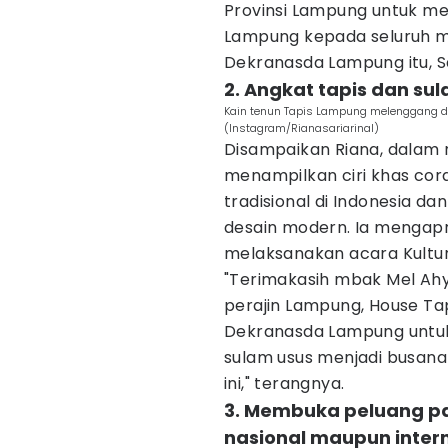
Provinsi Lampung untuk me
Lampung kepada seluruh ma
Dekranasda Lampung itu, S
2. Angkat tapis dan su
Kain tenun Tapis Lampung melenggang di
(Instagram/Rianasariarinal)
Disampaikan Riana, dalam 
menampilkan ciri khas cor
tradisional di Indonesia d
desain modern. Ia mengapr
melaksanakan acara Kulturi
"Terimakasih mbak Mel Ah
perajin Lampung, House Tap
Dekranasda Lampung untu
sulam usus menjadi busana
ini," terangnya.
3. Membuka peluang pas
nasional maupun inter