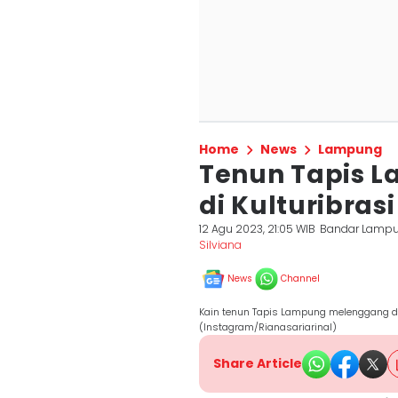
Home
News
Lampung
Tenun Tapis 
di Kulturibras
12 Agu 2023, 21:05 WIB
Bandar Lamp
Silviana
News
Channel
Kain tenun Tapis Lampung melenggang di
(Instagram/Rianasariarinal)
Share Article