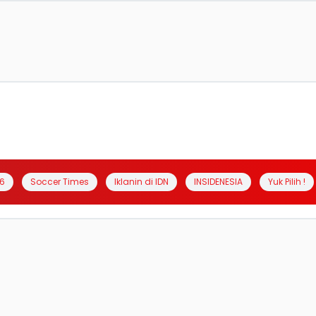
6
Soccer Times
Iklanin di IDN
INSIDENESIA
Yuk Pilih !