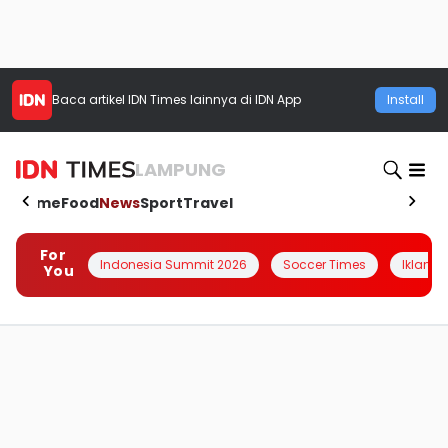
Baca artikel
IDN Times
lainnya di IDN App
Install
LAMPUNG
Home
Food
News
Sport
Travel
For
Indonesia Summit 2026
Soccer Times
Iklanin 
You