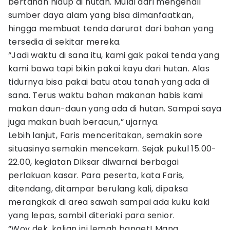
bertahan hidup di hutan. Mulai dari mengenali
sumber daya alam yang bisa dimanfaatkan,
hingga membuat tenda darurat dari bahan yang
tersedia di sekitar mereka.
“Jadi waktu di sana itu, kami gak pakai tenda yang
kami bawa tapi bikin pakai kayu dari hutan. Alas
tidurnya bisa pakai batu atau tanah yang ada di
sana. Terus waktu bahan makanan habis kami
makan daun-daun yang ada di hutan. Sampai saya
juga makan buah beracun,” ujarnya.
Lebih lanjut, Faris menceritakan, semakin sore
situasinya semakin mencekam. Sejak pukul 15.00-
22.00, kegiatan Diksar diwarnai berbagai
perlakuan kasar. Para peserta, kata Faris,
ditendang, ditampar berulang kali, dipaksa
merangkak di area sawah sampai ada kuku kaki
yang lepas, sambil diteriaki para senior.
“Woy dek, kalian ini lemah banget! Mana