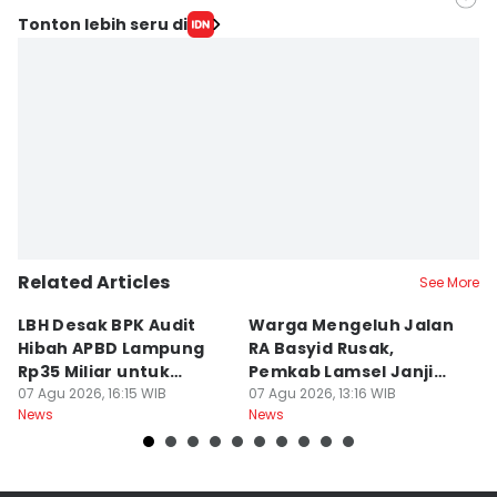
Editor
Tonton lebih seru di
Silviana
Editor
Martin Tobing
Related Articles
See More
LBH Desak BPK Audit
Warga Mengeluh Jalan
B
Hibah APBD Lampung
RA Basyid Rusak,
Pe
Rp35 Miliar untuk
Pemkab Lamsel Janji
P
Kejaksaan
07 Agu 2026, 16:15 WIB
Segera Perbaiki
07 Agu 2026, 13:16 WIB
D
07
News
News
Ne