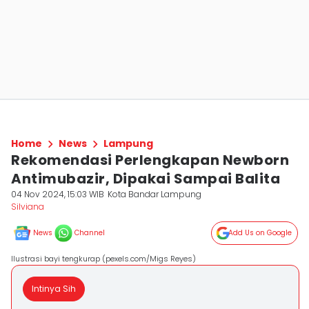
Home
News
Lampung
Rekomendasi Perlengkapan Newborn
Antimubazir, Dipakai Sampai Balita
04 Nov 2024, 15:03 WIB
Kota Bandar Lampung
Silviana
News
Channel
Add Us on Google
Ilustrasi bayi tengkurap (pexels.com/Migs Reyes)
Intinya Sih