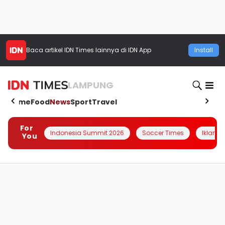
Baca artikel
IDN Times
lainnya di IDN App
Install
LAMPUNG
Home
Food
News
Sport
Travel
For
Indonesia Summit 2026
Soccer Times
Iklanin 
You