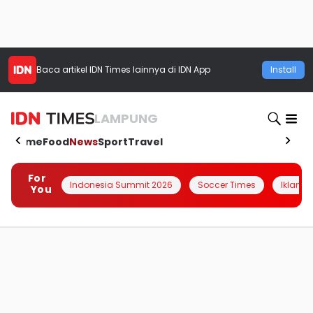
Baca artikel
IDN Times
lainnya di IDN App
Install
LAMPUNG
Home
Food
News
Sport
Travel
For
Indonesia Summit 2026
Soccer Times
Iklanin 
You