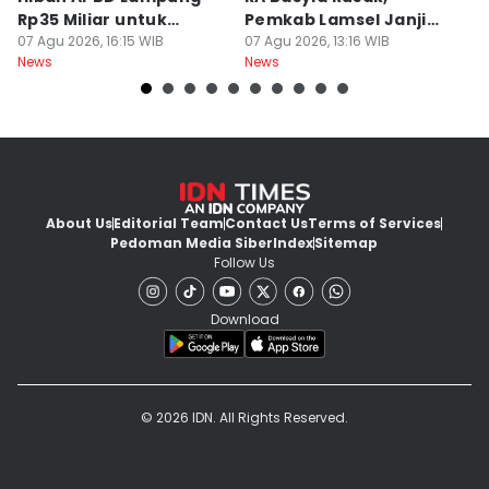
Rp35 Miliar untuk
Pemkab Lamsel Janji
P
Kejaksaan
07 Agu 2026, 16:15 WIB
Segera Perbaiki
07 Agu 2026, 13:16 WIB
D
07
News
News
Ne
About Us
Editorial Team
Contact Us
Terms of Services
Pedoman Media Siber
Index
Sitemap
Follow Us
Download
© 2026 IDN. All Rights Reserved.