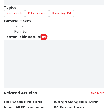
Topics
sifat anak
Educate me
Parenting 101
Editorial Team
Editor
Rani Za
Tonton lebih seru di
Related Articles
See More
LBH Desak BPK Audit
Warga Mengeluh Jalan
B
Hibah APBD Lampung
RA Basyid Rusak,
Pe