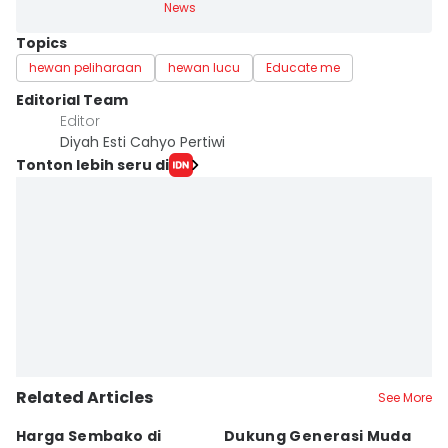
News
Topics
hewan peliharaan
hewan lucu
Educate me
Editorial Team
Editor
Diyah Esti Cahyo Pertiwi
Tonton lebih seru di
Related Articles
See More
Harga Sembako di
Dukung Generasi Muda
K