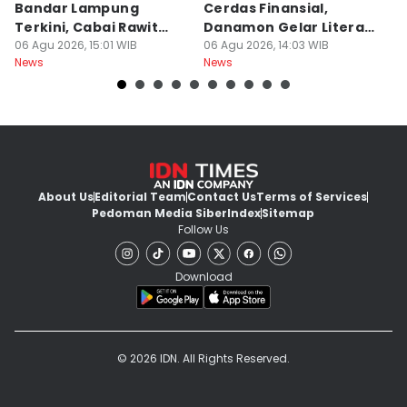
Bandar Lampung
Cerdas Finansial,
k
Terkini, Cabai Rawit
Danamon Gelar Literasi
In
Naik?
06 Agu 2026, 15:01 WIB
Keuangan
06 Agu 2026, 14:03 WIB
L
06
News
News
Ne
About Us
Editorial Team
Contact Us
Terms of Services
Pedoman Media Siber
Index
Sitemap
Follow Us
Download
© 2026 IDN. All Rights Reserved.