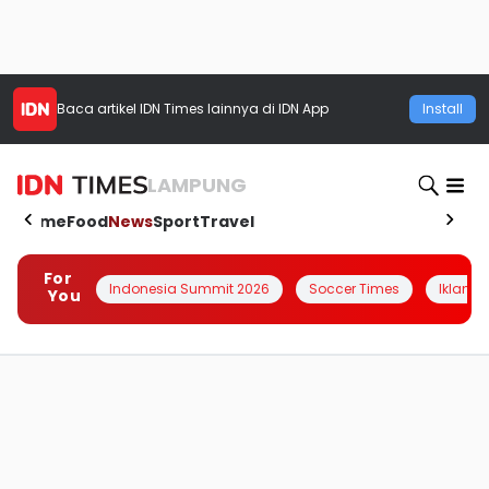
Baca artikel
IDN Times
lainnya di IDN App
Install
LAMPUNG
Home
Food
News
Sport
Travel
For
Indonesia Summit 2026
Soccer Times
Iklanin 
You